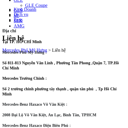
GLE
GLE Coupe
Kinh Doanh
GLS
Dịch vụ
SL
Parts
SLK
AMG
Địa chỉ
Liên hệ
Tại TP. HỒ CHÍ Minh
Mercedes Phú Mỹ Hưng
>
Liên hệ
Mercedes Phú Mỹ Hưng
:
Số 811-813 Nguyễn Văn Linh , Phường Tân Phong ,Quận 7, TP.Hồ
Chí Minh
Mercedes Trường Chinh
:
Số 2 trường chinh phường tây thạnh , quận tân phú , Tp Hồ Chí
Minh
Mercedes-Benz Haxaco Võ Văn Kiệt :
2008 Đại Lộ Võ Văn Kiệt, An Lạc, Bình Tân, TPHCM
Mercedes-Benz Haxaco Điện Biên Phủ
: