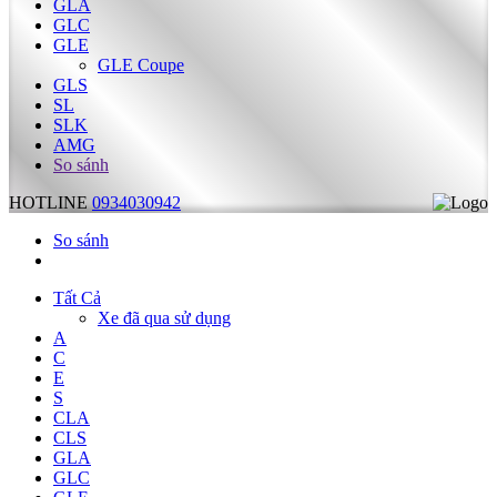
GLA
GLC
GLE
GLE Coupe
GLS
SL
SLK
AMG
So sánh
HOTLINE
0934030942
So sánh
Tất Cả
Xe đã qua sử dụng
A
C
E
S
CLA
CLS
GLA
GLC