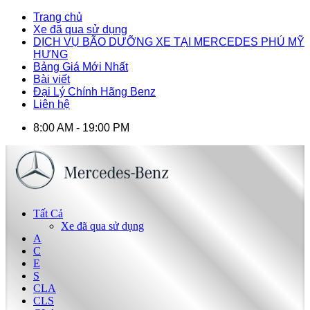
Trang chủ
Xe đã qua sử dụng
DỊCH VỤ BÃO DƯỠNG XE TẠI MERCEDES PHÚ MỸ
HƯNG
Bảng Giá Mới Nhất
Bài viết
Đại Lý Chính Hãng Benz
Liên hệ
8:00 AM - 19:00 PM
Tất Cả
Xe đã qua sử dụng
A
C
E
S
CLA
CLS