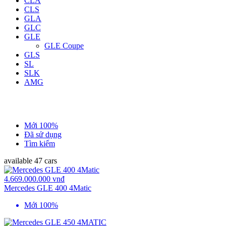
CLA
CLS
GLA
GLC
GLE
GLE Coupe
GLS
SL
SLK
AMG
Mới 100%
Đã sử dụng
Tìm kiếm
available
47 cars
4.669.000.000 vnđ
Mercedes GLE 400 4Matic
Mới 100%