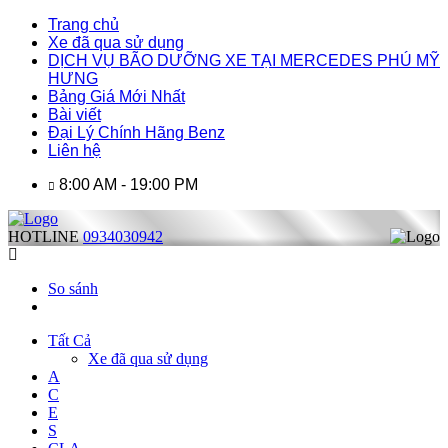
Trang chủ
Xe đã qua sử dụng
DỊCH VỤ BÃO DƯỠNG XE TẠI MERCEDES PHÚ MỸ
HƯNG
Bảng Giá Mới Nhất
Bài viết
Đại Lý Chính Hãng Benz
Liên hệ
8:00 AM - 19:00 PM
HOTLINE
0934030942
So sánh
Tất Cả
Xe đã qua sử dụng
A
C
E
S