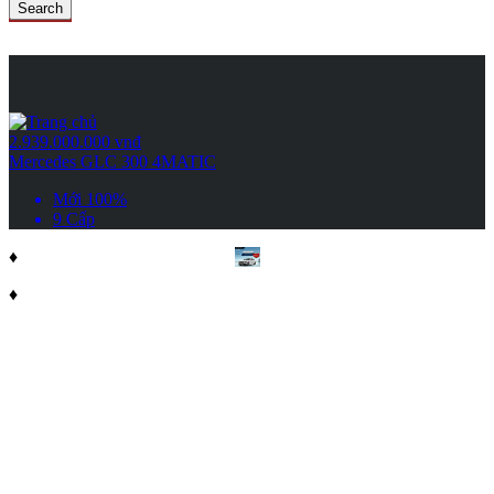
Search
2.939.000.000 vnđ
Mercedes GLC 300 4MATIC
Mới 100%
9 Cấp
♦
♦