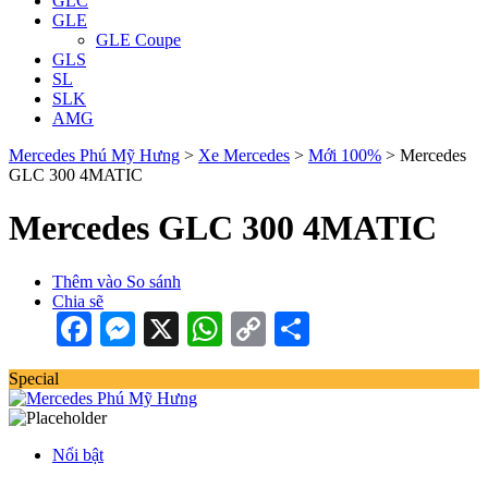
GLC
GLE
GLE Coupe
GLS
SL
SLK
AMG
Mercedes Phú Mỹ Hưng
>
Xe Mercedes
>
Mới 100%
>
Mercedes
GLC 300 4MATIC
Mercedes GLC 300 4MATIC
Thêm vào So sánh
Chia sẽ
Facebook
Messenger
X
WhatsApp
Copy
Share
Link
Special
Nổi bật