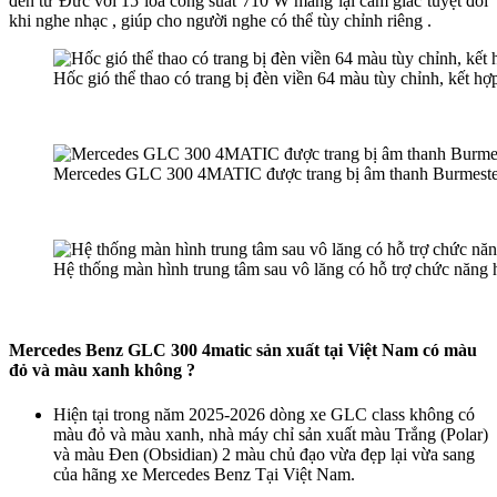
đến từ Đức với 15 loa công suất 710 W mang lại cảm giác tuyệt đối
khi nghe nhạc , giúp cho người nghe có thể tùy chỉnh riêng .
Hốc gió thể thao có trang bị đèn viền 64 màu tùy chỉnh, kết hợp 
Mercedes GLC 300 4MATIC được trang bị âm thanh Burmester 3D
Hệ thống màn hình trung tâm sau vô lăng có hỗ trợ chức nă
Mercedes Benz GLC 300 4matic sản xuất tại Việt Nam có màu
đỏ và màu xanh không ?
Hiện tại trong năm 2025-2026 dòng xe GLC class không có
màu đỏ và màu xanh, nhà máy chỉ sản xuất màu Trắng (Polar)
và màu Đen (Obsidian) 2 màu chủ đạo vừa đẹp lại vừa sang
của hãng xe Mercedes Benz Tại Việt Nam.