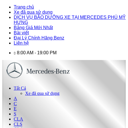
Trang chủ
Xe đã qua sử dụng
DỊCH VỤ BÃO DƯỠNG XE TẠI MERCEDES PHÚ MỸ
HƯNG
Bảng Giá Mới Nhất
Bài viết
Đại Lý Chính Hãng Benz
Liên hệ
8:00 AM - 19:00 PM
Tất Cả
Xe đã qua sử dụng
A
C
E
S
CLA
CLS