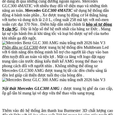
dễ dàng đi qua những cung đường ngoằn ngoèo. Mercedes
GLC300 4MATIC với nhiều thay đổi về diện mạo và những tính
năng an toàn.
Mercedes GLC300 4MATIC
sử dụng hệ thống dẫn
động 4 bánh toàn phần , Xe được trang bị động cơ I4 thẳng hàng
với turbo và dung tích là 2.0 L, công suất 258 mã lực với mô-men
xoắn cực đại 370 Nm . Điểm hấp dẫn nhất chính là
hộp số tự động
9 cấp 9G
. Đây là hộp số thế hệ mới nhất của hãng xe Đức . Mang
lại sự vận hành êm ái khi tăng tốc và loại bỏ được sự trễ của turbo
khi nhấn ga đột ngột.
Phần đầu xe GLC300
được trang bị hệ thống đèn Multibeam Led
với 6 tính năng đèn thông minh hỗ trợ cho người lái chạy vào ban
đêm tuyệt đối an toàn và tiện lợi . Mặt ca lăng với logo đặt ngay
trung tâm cản trước đúng kiểu thiết kế AMG trong thể thao và
phong cách đối với người nhìn . Không những thế dòng xe
Mercedes GLC300 AMG được trang bị tất các đèn chiếu sáng là
đèn led giúp cải thiện được tuổi thọ của bóng đèn .
Nội thất Mercedes GLC300 AMG :
được trang bị ghế da cao cấp,
ốp gỗ tần bì mang lại vẻ đẹp vừa thể thao vừa sang trọng
Thêm vào đó hệ thống âm thanh loa Burmester 3D chất lượng cao