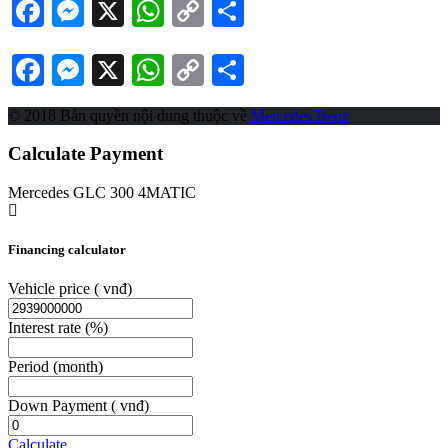
Facebook
Messenger
X
WhatsApp
Copy
Share
Link
Facebook
Messenger
X
WhatsApp
Copy
Share
Link
© 2018 Bản quyền nội dung thuộc về
Mercedes Benz
Calculate Payment
Mercedes GLC 300 4MATIC
Financing calculator
Vehicle price
( vnđ)
Interest rate
(%)
Period
(month)
Down Payment
( vnđ)
Calculate