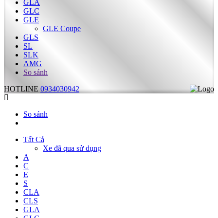
GLA
GLC
GLE
GLE Coupe
GLS
SL
SLK
AMG
So sánh
HOTLINE
0934030942
So sánh
Tất Cả
Xe đã qua sử dụng
A
C
E
S
CLA
CLS
GLA