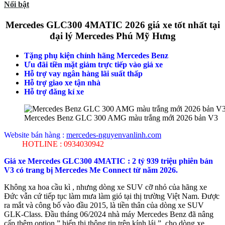
Nổi bật
Mercedes GLC300 4MATIC 2026 giá xe tốt nhất tại
đại lý Mercedes Phú Mỹ Hưng
Tặng phụ kiện chính hãng Mercedes Benz
Ưu đãi tiền mặt giảm trực tiếp vào giá xe
Hỗ trợ vay ngân hàng lãi suất thấp
Hỗ trợ giao xe tận nhà
Hỗ trợ đăng kí xe
Mercedes Benz GLC 300 AMG màu trắng mới 2026 bản V3
Website bán hàng :
mercedes-nguyenvanlinh.com
HOTLINE : 0934030942
Giá xe Mercedes GLC300 4MATIC : 2 tỷ 939 triệu phiên bản
V3 có trang bị Mercedes Me Connect từ năm 2026.
Không xa hoa cầu kì , nhưng dòng xe SUV cỡ nhỏ của hãng xe
Đức vẫn cứ tiếp tục làm mưa làm gió tại thị trường Việt Nam. Được
ra mắt và công bố vào đầu 2015, là tiền thân của dòng xe SUV
GLK-Class.
Đầu tháng 06/2024 nhà máy Mercedes Benz đã nâng
cấp thêm option ” hiển thị thông tin trên kính lái ” cho dòng xe