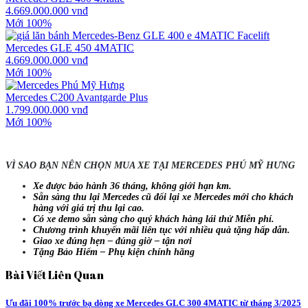
4.669.000.000 vnđ
Mới 100%
Mercedes GLE 450 4MATIC
4.669.000.000 vnđ
Mới 100%
Mercedes C200 Avantgarde Plus
1.799.000.000 vnđ
Mới 100%
VÌ SAO BẠN NÊN CHỌN MUA XE TẠI MERCEDES PHÚ MỸ HƯNG
Xe được bảo hành 36 tháng, không giới hạn km.
Sẵn sàng thu lại Mercedes cũ đổi lại xe Mercedes mới cho khách
hàng với giá trị thu lại cao.
Có xe demo sẵn sàng cho quý khách hàng lái thử Miễn phí.
Chương trình khuyến mãi liên tục với nhiều quà tặng hấp dẫn.
Giao xe đúng hẹn – đúng giờ – tận nơi
Tặng Bảo Hiểm – Phụ kiện chính hãng
Bài Viết Liên Quan
Ưu đãi 100% trước bạ dòng xe Mercedes GLC 300 4MATIC từ tháng 3/2025