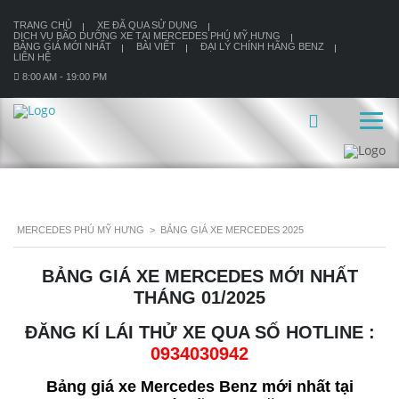
TRANG CHỦ
XE ĐÃ QUA SỬ DỤNG
DỊCH VỤ BÃO DƯỠNG XE TẠI MERCEDES PHÚ MỸ HƯNG
BẢNG GIÁ MỚI NHẤT
BÀI VIẾT
ĐẠI LÝ CHÍNH HÃNG BENZ
LIÊN HỆ
8:00 AM - 19:00 PM
MERCEDES PHÚ MỸ HƯNG
>
BẢNG GIÁ XE MERCEDES 2025
BẢNG GIÁ XE MERCEDES MỚI NHẤT
THÁNG 01/2025
ĐĂNG KÍ LÁI THỬ XE QUA SỐ HOTLINE :
0934030942
Bảng giá xe Mercedes Benz mới nhất tại