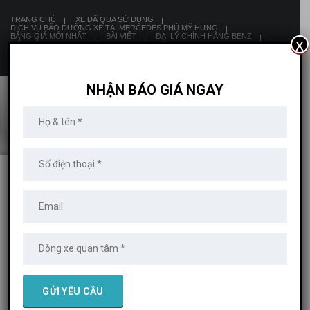
TRANG CHỦ
XE ĐÃ QUA SỬ DỤNG
DỊCH VỤ BÃO DƯỠNG XE TẠI MERCEDES PHÚ MỸ HƯNG
BẢNG GIÁ MỚI NHẤT
BÀI VIẾT
ĐẠI LÝ CHÍNH HÃNG BENZ
x
LIÊN HỆ
8:00 AM - 19:00 PM
NHẬN BÁO GIÁ NGAY
MERCEDES PHÚ MỸ HƯNG
>
XE MERCEDES
>
MỚI 100%
>
MERCEDES
AMG C 43
Mercedes AMG C 43