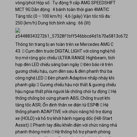
vòng/phút
Hộp số : Tự động 9 cấp AMG SPEEDSHIFT
MCT 9G
Dẫn động : 4 bánh toàn thời gian 4MATIC
Tăng tốc (0 – 100 km/h) : 4,6 (giây)
Vận tốc tối đa :
250 (km/h)
Dung tích bình xăng : 66 (lít)
Thông tin trang bị an toàn trên xe Mercedes AMG C
43.
 Cụm đèn trước DIGITAL LIGHT với công nghệ hỗ
trợ mở rộng góc chiếu ULTRA RANGE Highbeam, tích
hợp đèn LED chiếu sáng ban ngày
 Đèn báo rẽ trên
gương chiếu hậu, cụm đèn sau & đèn phanh thứ ba
công nghệ LED
 Đèn phanh Adaptive nhấp nháy khi
phanh gấp
 Gương chiếu hậu nội thất & gương chiếu
hậu ngoại thất phía người lái chống chói tự động
 Hệ
thống chống bó cứng phanh ABS; Chống trượt khi
tăng tốc ASR; Ổn định thân xe điện tử ESP®
 Hệ
thống phanh ADAPTIVE với chức năng hỗ trợ dừng
xe (HOLD) và hỗ trợ khởi hành ngang dốc (Hill-Start
Assist)
 Phanh tay điều khiển điện với chức năng nhả
phanh thông minh
 Hệ thống hỗ trợ phanh phòng