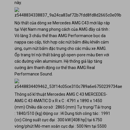
này.
Nội thất của dòng xe Mercedes AMG C43 mới lắp ráp
tại Việt Nam mang phong cách của AMG đầy cá tính :
Vô lăng 3 chấu thể thao AMG Performance bọc da
nappa cao cấp, tích hợp các nút bấm điều khiển cảm
ứng, cụm nút bấm đặc trưng cho các mẫu xe AMG.
Ốp trang trí nội thất bằng gỗ open-pore màu Đen với
các đường viền aluminium. Hệ thống giả lập tăng
cường âm thanh động cơ thể thao AMG Real
Performance Sound.
Thông số kĩ thuật Mercedes AMG C 43
MERCEDES-
AMG C 43 4MATIC
D x R x C : 4791 x 1890 x 1450
(mm)
Chiều dài cơ sở : 2865 (mm)
Tự trọng/Tải trọng
: 1840/510 (kg)
Động cơ : I4
Dung tích công tác : 1991
(cc)
Công suất cực đại : 300 kW [408 hp] tại 6750
vòng/phút
Mô-men xoắn cực đại : 500 Nm tại 5500