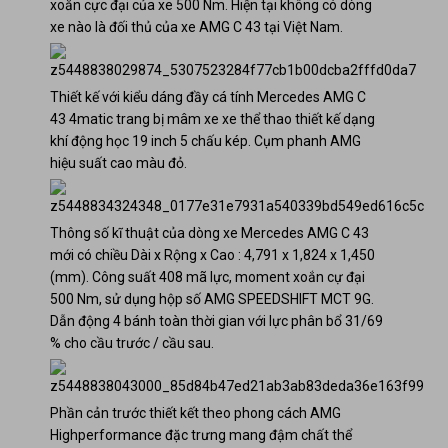
xoắn cực đại của xe 500 Nm. Hiện tại không có dòng
xe nào là đối thủ của xe AMG C 43 tại Việt Nam.
Thiết kế với kiểu dáng đầy cá tính Mercedes AMG C
43 4matic trang bị mâm xe xe thể thao thiết kế dạng
khí động học 19 inch 5 chấu kép. Cụm phanh AMG
hiệu suất cao màu đỏ.
Thông số kĩ thuật của dòng xe Mercedes AMG C 43
mới có chiều Dài x Rộng x Cao : 4,791 x 1,824 x 1,450
(mm). Công suất 408 mã lực, moment xoắn cự đại
500 Nm, sử dụng hộp số AMG SPEEDSHIFT MCT 9G.
Dẫn động 4 bánh toàn thời gian với lực phân bổ 31/69
% cho cầu trước / cầu sau.
Phần cản trước thiết kết theo phong cách AMG
Highperformance đặc trưng mang đậm chất thể