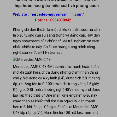
hợp hoàn hảo giữa hiệu suất và phong cách
Webiste :
mercedes-nguyenvanlinh.com/
Hotline : 0934030942
Không chỉ đơn thuần là một chiếc xe thể thao, mà còn
là biểu tượng của sự sang trọng và đẳng cấp. Hãy đến
ngay showroom của chúng tôi để trải nghiệm và cảm
nhận chiếc xe này. Chiếc xe mang trong mình công
nghệ của xe đua F1 Petronas…
Mercedes AMG C 43 4Matic với sức mạnh hoàn toàn
mới đã xuất hiện, chứa đựng những điểm nhấn đáng
chú ý. Với động cơ 4 xy lanh (L4), dung tích 2.0 lít, tăng
áp, xe tăng tốc từ 0-100 km/h chỉ trong vòng 4.6 giây.
Động cơ 2.0L mới với công nghệ 48V mild-hybrid được
lắp ráp theo triết lý “One man, one engine”. Điều này
chắc chắn sẽ khiến trái tim của người lái đập mạnh
hơn mỗi khi lên ga. Công suất của xe Mercedes AMG
C43 lắp ráp tại Việt Nam lên tới 408 mã lực, moment