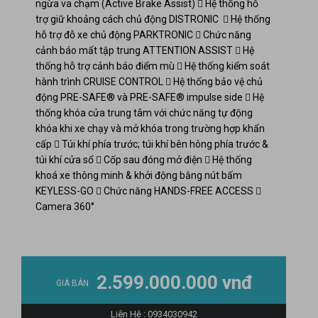
ngừa va chạm (Active Brake Assist)  Hệ thống hỗ
trợ giữ khoảng cách chủ động DISTRONIC
 Hệ thống
hỗ trợ đỗ xe chủ động PARKTRONIC
 Chức năng
cảnh báo mất tập trung ATTENTION ASSIST  Hệ
thống hỗ trợ cảnh báo điểm mù
 Hệ thống kiểm soát
hành trình CRUISE CONTROL  Hệ thống bảo vệ chủ
động PRE-SAFE® và PRE-SAFE® impulse side
 Hệ
thống khóa cửa trung tâm với chức năng tự động
khóa khi xe chạy và mở khóa trong trường hợp khẩn
cấp
 Túi khí phía trước; túi khí bên hông phía trước &
túi khí cửa sổ
 Cốp sau đóng mở điện  Hệ thống
khoá xe thông minh & khởi động bằng nút bấm
KEYLESS-GO  Chức năng HANDS-FREE ACCESS 
Camera 360°
2.599.000.000 vnđ
GIÁ BÁN
Liên Hệ : 0934030942