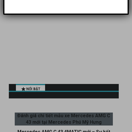
NỔI BẬT
Nổi bật
Đánh giá chi tiết mẫu xe Mercedes AMG C
43 mới tại Mercedes Phú Mỹ Hưng
Mercedes AMG C 43 4MATIC mới – Sự kết