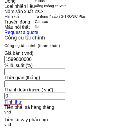
Dòng
E-class
Loại nhiên liệu
Xăng không chì A95
Năm sản xuất
2015
Hộp số
Tự động 7 cấp 7G-TRONIC Plus
Truyền động
Cầu sau
Màu nội thất
Da
Request a quote
Công cụ tài chính
Công cụ tài chính (tham khảo)
Giá bán
( vnđ)
% lãi suất
(%)
Thời gian
(tháng)
Thanh toán trước
( vnđ)
Tính thử
Tiền phải trả hàng tháng
Tiền lãi vay phải chịu