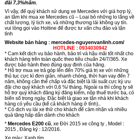
đãi 7,3%/năm.
Vì vậy, để quý khách sử dụng xe Mercedes với giá hợp lý,
an tâm khi mua xe Mercedes cũ – Loại bỏ những lo lắng về
chất lượng, lý lịch xe, và những thương lái không uy tín.
vui lòng gọi vào Holtine để được tư vấn chu đáo và tận
tình
Website bán hàng :
mercedes-nguyenvanlinh.com/
HOTLINE : 0934030942
* Cam kết dịch vụ bảo hành, bảo trì và hậu mãi tốt nhất cho
khách hàng trên toàn quốc theo tiêu chuẩn 24/7/365. Xe
được bảo hành theo đúng quy định của hãng.
* Hỗ trợ mua xe trả góp lên đến 70% giá trị xe với những
thủ tục cực kì đơn giản, nhanh chóng, thời hạn vay đến 7
năm, không cần thế chấp và đặc biệt là lãi suất cực kỳ ưu
đãi cho quý khách với 0,6 %/ tháng. Ngoài ra thì công ty sẽ
hỗ trợ quý khách đăng ký đăng kiểm, nộp thuế trước bạ, có
biển số trong ngày. Đặc biệt là giao xe tận nhà khi khách
hàng có yêu cầu (kể cả khách hàng ở tỉnh)..
* Có dịch vụ lái xe thử cho khách để cảm nhận và nhiều
quà tặng hấp dẫn dành cho khách
*
Mercedes E200 cũ
, xe Đời 2015 xe công ty , Model :
2015 , Đăng ký : 12/2016.
Xe màu: Xanh tím