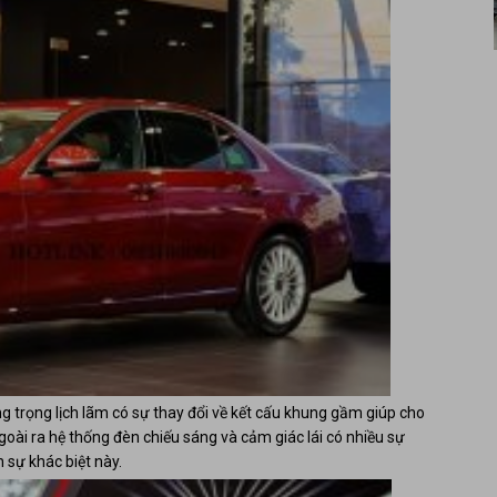
 trọng lịch lãm có sự thay đổi về kết cấu khung gầm giúp cho
Ngoài ra hệ thống đèn chiếu sáng và cảm giác lái có nhiều sự
n sự khác biệt này.