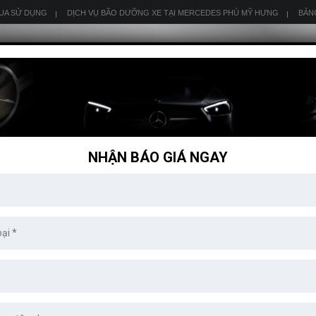
QUA SỬ DỤNG
DỊCH VỤ BÃO DƯỠNG XE TẠI MERCEDES PHÚ MỸ HƯNG
BẢN
GLA
GLC
GLE
GLS
SL
SLK
AMG
NHẬN BÁO GIÁ NGAY
 EXCLUSIVE