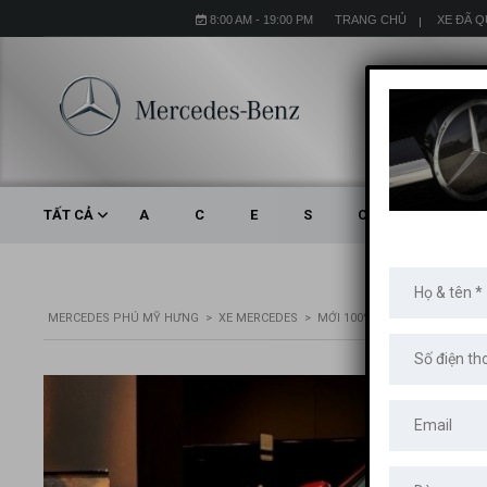
8:00 AM - 19:00 PM
TRANG CHỦ
XE ĐÃ 
TẤT CẢ
A
C
E
S
CLA
CLS
MERCEDES PHÚ MỸ HƯNG
>
XE MERCEDES
>
MỚI 100%
>
MERCEDES E200