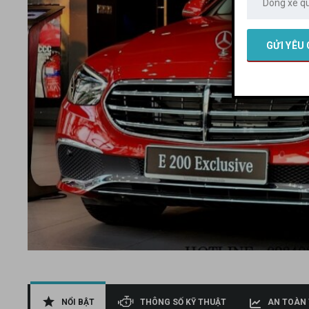
NỔI BẬT
THÔNG SỐ KỸ THUẬT
AN TOÀN 