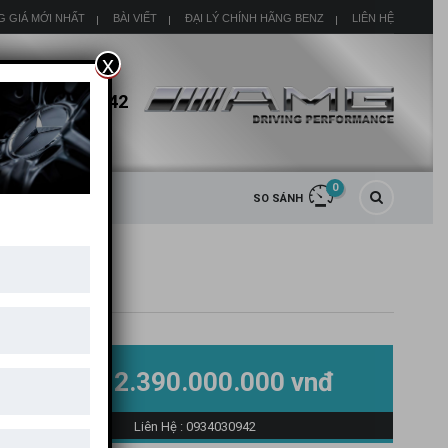
G GIÁ MỚI NHẤT
BÀI VIẾT
ĐẠI LÝ CHÍNH HÃNG BENZ
LIÊN HỆ
x
HOTLINE
0934030942
0
SO SÁNH
2.390.000.000 vnđ
GIÁ BÁN
Liên Hệ : 0934030942