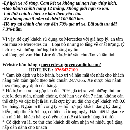
-Lý lịch xe rõ ràng. Cam kết xe không tai nạn hay thủy kích.
-Bảo hành chính hãng 12 tháng, không giới hạn số km.
-Lái thử chính chiếc xe bán theo yêu cầu.
-Xe không quá 5 năm và dưới 100.000 km.
-Hỗ trợ tài chính cho vay đến 70% giá trị xe, Lãi suất ưu đãi
7,3%/năm.
Vì vậy, để quý khách sử dụng xe Mercedes với giá hợp lý, an tâm
khi mua xe Mercedes cũ – Loại bỏ những lo lắng về chất lượng, lý
lịch xe, và những thương lái không uy tín.
vui lòng gọi vào
Hot Line
để được tư vấn chu đáo và tận tình
Website bán hàng :
mercedes-nguyenvanlinh.com/
HOTLINE :
0766437109
* Cam kết dịch vụ bảo hành, bảo trì và hậu mãi tốt nhất cho khách
hàng trên toàn quốc theo tiêu chuẩn 24/7/365. Xe được bảo hành
theo đúng quy định của hãng.
* Hỗ trợ mua xe trả góp lên đến 70% giá trị xe với những thủ tục
cực kì đơn giản, nhanh chóng, thời hạn vay đến 7 năm, không cần
thế chấp và đặc biệt là lãi suất cực kỳ ưu đãi cho quý khách với 0,6
%/ tháng. Ngoài ra thì công ty sẽ hỗ trợ quý khách đăng ký đăng
kiểm, nộp thuế trước bạ, có biển số trong ngày. Đặc biệt là giao xe
tận nhà khi khách hàng có yêu cầu (kể cả khách hàng ở tỉnh)..
* Có dịch vụ lái xe thử cho khách để cảm nhận và nhiều quà tặng
hấp dẫn dành cho khách