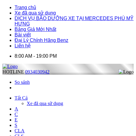
Trang chủ
Xe đã qua sử dụng
DỊCH VỤ BÃO DƯỠNG XE TẠI MERCEDES PHÚ MỸ
HƯNG
Bảng Giá Mới Nhất
Bài viết
Đại Lý Chính Hãng Benz
Liên hệ
8:00 AM - 19:00 PM
HOTLINE
0934030942
So sánh
Tất Cả
Xe đã qua sử dụng
A
C
E
S
CLA