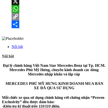
Messenger
X
WhatsApp
Copy
Link
Share
Nổi bật
Nổi bật
Đại lý chính hãng Việt Nam Star Mercedes-Benz tại Tp. HCM.
Mercedes Phú Mỹ Hưng, chuyên kinh doanh các dòng
Mercedes nhập khẩu và lắp ráp
MERCEDES PHÚ MỸ HƯNG KINH DOANH MUA BÁN
XE ĐÃ QUA SỬ DỤNG
Mỗi chiếc xe qua sử dụng chính hãng với chứng nhận “Proven
Exclusivity” đều được đảm bảo:
-Kiểm tra kỹ thuật trên 110/110 điểm.