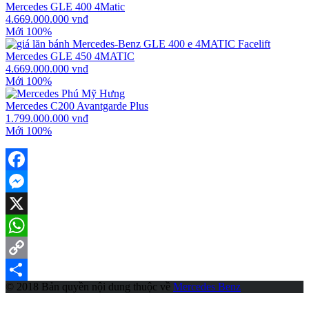
Mercedes GLE 400 4Matic
4.669.000.000 vnđ
Mới 100%
Mercedes GLE 450 4MATIC
4.669.000.000 vnđ
Mới 100%
Mercedes C200 Avantgarde Plus
1.799.000.000 vnđ
Mới 100%
Facebook
Messenger
X
WhatsApp
Copy
© 2018 Bản quyền nội dung thuộc về
Mercedes Benz
Link
Share