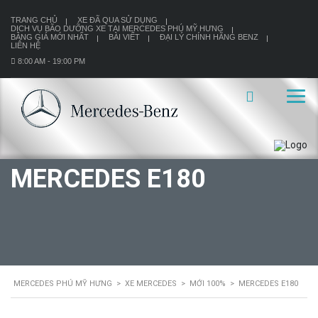
TRANG CHỦ
XE ĐÃ QUA SỬ DỤNG
DỊCH VỤ BÃO DƯỠNG XE TẠI MERCEDES PHÚ MỸ HƯNG
BẢNG GIÁ MỚI NHẤT
BÀI VIẾT
ĐẠI LÝ CHÍNH HÃNG BENZ
LIÊN HỆ
8:00 AM - 19:00 PM
MERCEDES E180
MERCEDES PHÚ MỸ HƯNG
>
XE MERCEDES
>
MỚI 100%
>
MERCEDES E180