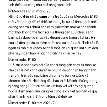
tính thể thao cũng như khả năng vận hành .
Hệ thống đèn chiếu sáng
phía trước của xe Mercedes E180
mới với sự thay đổi về thiết kế mang lại sự cá tính mạnh mẽ,
đường nét trau chuốt cho cảm giác mềm mại và hòa thành
một khối không thể tách rời. Hệ thống đèn LED chiếu sáng
ban ngày được tích hợp vào đường cong trang trí phía trên
của bộ đèn tạo được điểm nhấn cho sự khác biệt . Tinh xảo là
ngôn từ mà quý khách sẽ phải thốt lên khi quan sát cụm đèn
pha này. Hoàn hảo là ngôn từ diễn tả chiếc xe này .
Đuôi xe
là phần tiếp nối của các đường gân chạy từ thân xe,
chủ đạo là nét cong quyến rủ nhưng được nhấn bằng thanh
trang trí trên cốp sau bằng chrome to bản và 2 ống xả
chrome liên kết. Hệ thống đèn hậu thiết kế tinh tế cùng trang
bị công nghệ LED tiêu chuẩn kết hợp với với dãy sợi quang
học là điểm nhấn cuối cùng và cũng là chi tiết tạo nên vẻ quý
phải, thanh lịch nhất trong tổng thể đuôi xe.