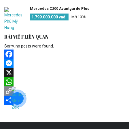
Mercedes C200 Avantgarde Plus
1.799.000.000 vnđ
Mới 100%
BÀI VIẾT LIÊN QUAN
Sorry, no posts were found.
Facebook
Messenger
X
WhatsApp
Copy
Link
Share