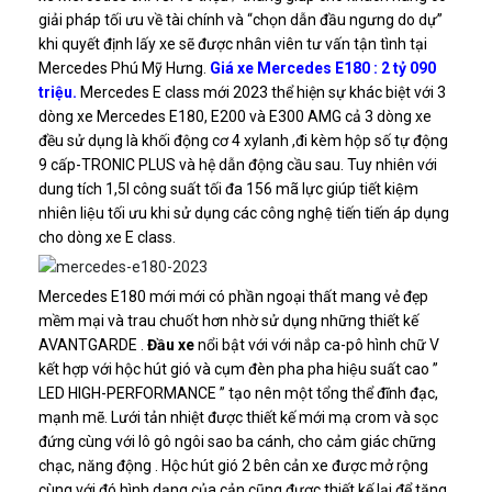
giải pháp tối ưu về tài chính và “chọn dẫn đầu ngưng do dự”
khi quyết định lấy xe sẽ được nhân viên tư vấn tận tình tại
Mercedes Phú Mỹ Hưng.
Giá xe Mercedes E180 : 2 tỷ 090
triệu.
Mercedes E class mới 2023 thể hiện sự khác biệt với 3
dòng xe Mercedes E180, E200 và E300 AMG cả 3 dòng xe
đều sử dụng là khối động cơ 4 xylanh ,đi kèm hộp số tự động
9 cấp-TRONIC PLUS và hệ dẫn động cầu sau. Tuy nhiên với
dung tích 1,5l công suất tối đa 156 mã lực giúp tiết kiệm
nhiên liệu tối ưu khi sử dụng các công nghệ tiến tiến áp dụng
cho dòng xe E class.
Mercedes E180 mới mới có phần ngoại thất mang vẻ đẹp
mềm mại và trau chuốt hơn nhờ sử dụng những thiết kế
AVANTGARDE .
Đầu xe
nổi bật với với nắp ca-pô hình chữ V
kết hợp với hộc hút gió và cụm đèn pha pha hiệu suất cao ”
LED HIGH-PERFORMANCE ” tạo nên một tổng thể đĩnh đạc,
mạnh mẽ. Lưới tản nhiệt được thiết kế mới mạ crom và sọc
đứng cùng với lô gô ngôi sao ba cánh, cho cảm giác chững
chạc, năng động . Hộc hút gió 2 bên cản xe được mở rộng
cùng với đó hình dạng của cản cũng được thiết kế lại để tăng