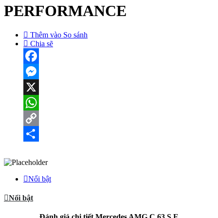
PERFORMANCE
Thêm vào So sánh
Chia sẽ
Facebook
Messenger
X
WhatsApp
Copy
Link
Share
Nổi bật
Nổi bật
Đánh giá chi tiết
Mercedes AMG C 63 S E