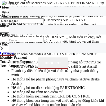
Name
Financing calculator
Financing calculator
Vehicle price
Vehicle price
( vnđ)
( vnđ)
Email
Interest rate
Interest rate
(%)
(%)
Period
Period
(month)
(month)
Phone
Down Payment
Down Payment
( vnđ)
( vnđ)
Calculate
Calculate
Hệ thống an toàn Mercedes AMG C 63 S E PERFORMANCE
Monthly Payment
Monthly Payment
Total Interest Payment
Total Interest Payment
Hệ thống phanh ADAPTIVE với chức năng hỗ trợ dừng xe
REQUEST
Total Amount to Pay
Total Amount to Pay
(HOLD) và hỗ trợ khởihành ngang dốc (Hill-Start Assist)
Phanh tay điều khiển điện với chức năng nhả phanh thông
minh
Hệ thống hỗ trợ phanh phòng ngừa va chạm (Active Brake
Assist)
Hệ thống hỗ trợ đỗ xe chủ động PARKTRONIC
Hệ thống hỗ trợ cảnh báo điểm mù
Hệ thống kiểm soát hành trình CRUISE CONTROL
Hệ thống khóa cửa trung tâm với chức năng tự động khóa khi
xe chạy và mở khóatrong trường hợp khẩn cấp