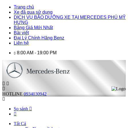
Trang chủ
Xe đã qua sử dụng
DỊCH VỤ BÃO DƯỠNG XE TẠI MERCEDES PHÚ MỸ
HƯNG
Bảng Giá Mới Nhất
Bài viết
Đại Lý Chính Hãng Benz
Liên hệ
8:00 AM - 19:00 PM
HOTLINE
0934030942
So sánh
Tất Cả