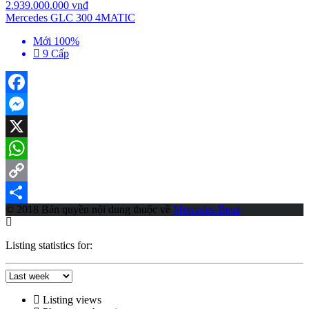
2.939.000.000 vnđ
Mercedes GLC 300 4MATIC
Mới 100%
9 Cấp
Facebook
Messenger
X
WhatsApp
Copy
© 2018 Bản quyền nội dung thuộc về
Mercedes Benz
Link
Share
Listing statistics for:
Listing views