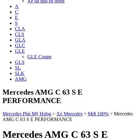
Xe đã qua sử dụng
A
C
E
S
CLA
CLS
GLA
GLC
GLE
GLE Coupe
GLS
SL
SLK
AMG
Mercedes AMG C 63 S E
PERFORMANCE
Mercedes Phú Mỹ Hưng
>
Xe Mercedes
>
Mới 100%
>
Mercedes
AMG C 63 S E PERFORMANCE
Mercedes AMG C 63 S E