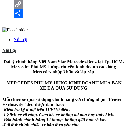
WhatsApp
Copy
Link
Share
Nổi bật
Nổi bật
Đại lý chính hãng Việt Nam Star Mercedes-Benz tại Tp. HCM.
Mercedes Phú Mỹ Hưng, chuyên kinh doanh các dòng
Mercedes nhập khẩu và lắp ráp
MERCEDES PHÚ MỸ HƯNG KINH DOANH MUA BÁN
XE ĐÃ QUA SỬ DỤNG
Mỗi chiếc xe qua sử dụng chính hãng với chứng nhận “Proven
Exclusivity” đều được đảm bảo:
-Kiểm tra kỹ thuật trên 110/110 điểm.
-Lý lịch xe rõ ràng. Cam kết xe không tai nạn hay thủy kích.
-Bảo hành chính hãng 12 tháng, không giới hạn số km.
-Lái thử chính chiếc xe bán theo yêu cầu.