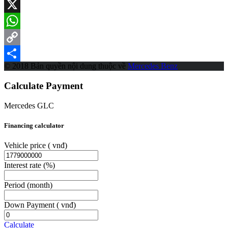
Messenger
X
WhatsApp
Copy
© 2018 Bản quyền nội dung thuộc về
Mercedes Benz
Link
Share
Calculate Payment
Mercedes GLC
Financing calculator
Vehicle price
( vnđ)
Interest rate
(%)
Period
(month)
Down Payment
( vnđ)
Calculate