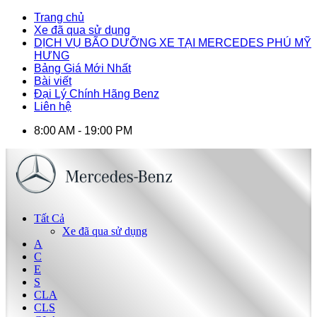
Trang chủ
Xe đã qua sử dụng
DỊCH VỤ BÃO DƯỠNG XE TẠI MERCEDES PHÚ MỸ
HƯNG
Bảng Giá Mới Nhất
Bài viết
Đại Lý Chính Hãng Benz
Liên hệ
8:00 AM - 19:00 PM
Tất Cả
Xe đã qua sử dụng
A
C
E
S
CLA
CLS