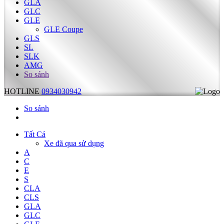
GLA
GLC
GLE
GLE Coupe
GLS
SL
SLK
AMG
So sánh
HOTLINE
0934030942
So sánh
Tất Cả
Xe đã qua sử dụng
A
C
E
S
CLA
CLS
GLA
GLC