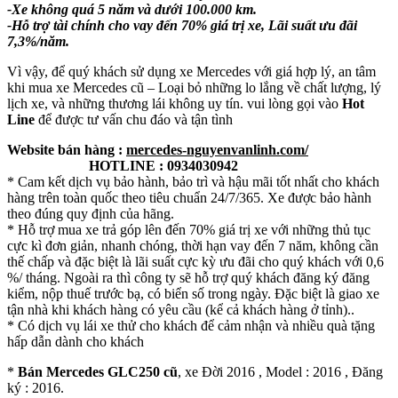
-Xe không quá 5 năm và dưới 100.000 km.
-Hỗ trợ tài chính cho vay đến 70% giá trị xe, Lãi suất ưu đãi
7,3%/năm.
Vì vậy, để quý khách sử dụng xe Mercedes với giá hợp lý, an tâm
khi mua xe Mercedes cũ – Loại bỏ những lo lắng về chất lượng, lý
lịch xe, và những thương lái không uy tín.
vui lòng gọi vào
Hot
Line
để được tư vấn chu đáo và tận tình
Website bán hàng :
mercedes-nguyenvanlinh.com/
HOTLINE : 0934030942
* Cam kết dịch vụ bảo hành, bảo trì và hậu mãi tốt nhất cho khách
hàng trên toàn quốc theo tiêu chuẩn 24/7/365. Xe được bảo hành
theo đúng quy định của hãng.
* Hỗ trợ mua xe trả góp lên đến 70% giá trị xe với những thủ tục
cực kì đơn giản, nhanh chóng, thời hạn vay đến 7 năm, không cần
thế chấp và đặc biệt là lãi suất cực kỳ ưu đãi cho quý khách với 0,6
%/ tháng. Ngoài ra thì công ty sẽ hỗ trợ quý khách đăng ký đăng
kiểm, nộp thuế trước bạ, có biển số trong ngày. Đặc biệt là giao xe
tận nhà khi khách hàng có yêu cầu (kể cả khách hàng ở tỉnh)..
* Có dịch vụ lái xe thử cho khách để cảm nhận và nhiều quà tặng
hấp dẫn dành cho khách
*
Bán
Mercedes GLC250 cũ
, xe Đời 2016 , Model : 2016 , Đăng
ký : 2016.