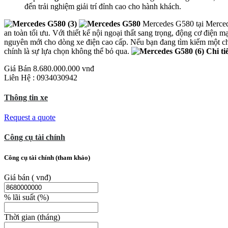
đến trải nghiệm giải trí đỉnh cao cho hành khách.
Mercedes G580 tại Mercede
an toàn tối ưu. Với thiết kế nội ngoại thất sang trọng, động cơ điệ
nguyên mới cho dòng xe điện cao cấp.
Nếu bạn đang tìm kiếm một chi
chính là sự lựa chọn không thể bỏ qua.
Chi ti
Giá Bán
8.680.000.000 vnđ
Liên Hệ : 0934030942
Thông tin xe
Request a quote
Công cụ tài chính
Công cụ tài chính (tham khảo)
Giá bán
( vnđ)
% lãi suất
(%)
Thời gian
(tháng)