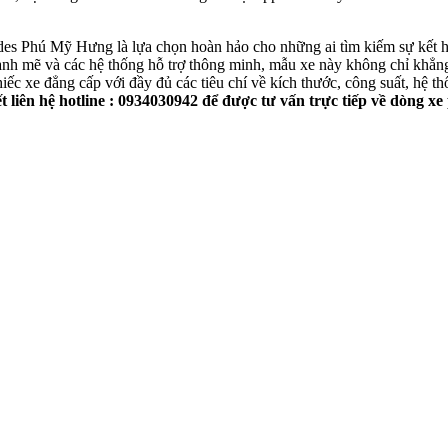
s Phú Mỹ Hưng là lựa chọn hoàn hảo cho những ai tìm kiếm sự kết hợ
n mạnh mẽ và các hệ thống hỗ trợ thông minh, mẫu xe này không chỉ khẳn
ếc xe đẳng cấp với đầy đủ các tiêu chí về kích thước, công suất, hệ t
ết liên hệ hotline : 0934030942 để được tư vấn trực tiếp về dòn