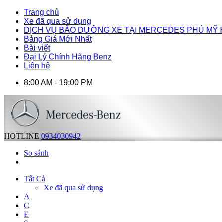
Trang chủ
Xe đã qua sử dụng
DỊCH VỤ BÃO DƯỠNG XE TẠI MERCEDES PHÚ MỸ
Bảng Giá Mới Nhất
Bài viết
Đại Lý Chính Hãng Benz
Liên hệ
8:00 AM - 19:00 PM
HOTLINE
0934030942
So sánh
Tất Cả
Xe đã qua sử dụng
A
C
E