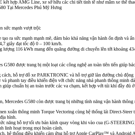
ết hợp AMG Line, xe sở hữu các chi tiết tinh tế như mâm xe thể thao
n sức mạnh vượt trội:
 tạo ra sức mạnh mạnh mẽ, đảm bảo khả năng vận hành ổn định và ấn
,7 giây đạt tốc độ 0 – 100 km/h.
g lượng 116 kWh mang đến quãng đường di chuyển lên tới khoảng 434 
 G580 được trang bị một loạt các công nghệ an toàn tiên tiến giúp bảo
 cách, hỗ trợ đỗ xe PARKTRONIC và hỗ trợ giữ làn đường chủ động gi
à phanh tay điều khiển điện với chức năng nhả phanh thông minh đảm
úp chuẩn bị an toàn trước các va chạm, kết hợp với túi khí đầy đủ ở c
n, Mercedes G580 còn được trang bị những tính năng vận hành thông mi
en xoắn thông minh Torque Vectoring cùng hệ thống lái Direct-St
địa hình.
 năng hỗ trợ tối ưu bán kính quay vòng khi vào cua (G-STEERING) v
h linh hoạt trong mọi hoàn cảnh.
-inch, hệ thống điều khiển cảm ứng hỗ trợ Apple CarPlay™ và Androi