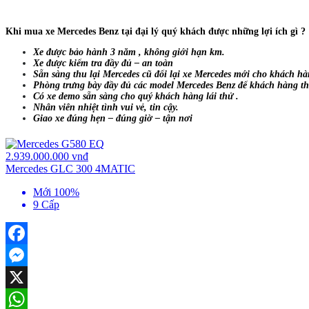
Khi mua xe Mercedes Benz tại đại lý quý khách được những lợi ích gì ?
Xe được bảo hành 3 năm , không giới hạn km.
Xe được kiểm tra đầy đủ – an toàn
Sẵn sàng thu lại Mercedes cũ đổi lại xe Mercedes mới cho khách hàng
Phòng trưng bày đầy đủ các model Mercedes Benz để khách hàng t
Có xe demo sẵn sàng cho quý khách hàng lái thử .
Nhân viên nhiệt tình vui vẻ, tin cậy.
Giao xe đúng hẹn – đúng giờ – tận nơi
2.939.000.000 vnđ
Mercedes GLC 300 4MATIC
Mới 100%
9 Cấp
Facebook
Messenger
X