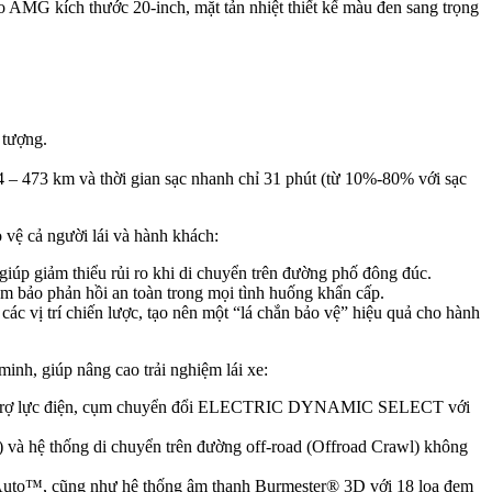
 AMG kích thước 20-inch, mặt tản nhiệt thiết kế màu đen sang trọng
 tượng.
– 473 km và thời gian sạc nhanh chỉ 31 phút (từ 10%-80% với sạc
 vệ cả người lái và hành khách:
úp giảm thiểu rủi ro khi di chuyển trên đường phố đông đúc.
 bảo phản hồi an toàn trong mọi tình huống khẩn cấp.
ác vị trí chiến lược, tạo nên một “lá chắn bảo vệ” hiệu quả cho hành
nh, giúp nâng cao trải nghiệm lái xe:
eer trợ lực điện, cụm chuyển đổi ELECTRIC DYNAMIC SELECT với
à hệ thống di chuyển trên đường off-road (Offroad Crawl) không
d Auto™, cũng như hệ thống âm thanh Burmester® 3D với 18 loa đem