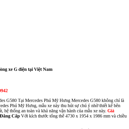
g xe G điện tại Việt Nam
0942
M
ercedes G580 không chỉ là
cedes Phú Mỹ Hưng, mẫu xe này thu hút sự chú ý nhờ thiết kế bên
ất, hệ thống an toàn và khả năng vận hành của mẫu xe này.
Giá
 Đẳng Cấp
Với kích thước tổng thể 4730 x 1954 x 1986 mm và chiều