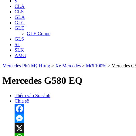
S
CLA
CLS
GLA
GLC
GLE
GLE Coupe
GLS
SL
SLK
AMG
Mercedes Phú Mỹ Hưng
>
Xe Mercedes
>
Mới 100%
>
Mercedes G
Mercedes G580 EQ
Thêm vào So sánh
Chia sẽ
Facebook
Messenger