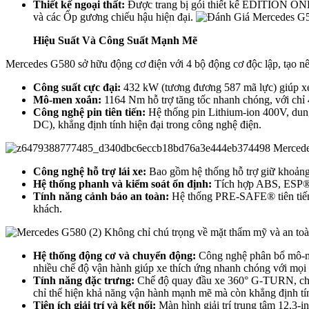
Thiết kế ngoại thất:
Được trang bị gói thiết kế EDITION ONE k
và các Ốp gương chiếu hậu hiện đại.
Hiệu Suất Và Công Suất Mạnh Mẽ
Mercedes G580 sở hữu động cơ điện với 4 bộ động cơ độc lập, tạo nê
Công suất cực đại:
432 kW (tương đương 587 mã lực) giúp xe
Mô-men xoắn:
1164 Nm hỗ trợ tăng tốc nhanh chóng, với chỉ 4
Công nghệ pin tiên tiến:
Hệ thống pin Lithium-ion 400V, dun
DC), khẳng định tính hiện đại trong công nghệ điện.
Mercedes
Công nghệ hỗ trợ lái xe:
Bao gồm hệ thống hỗ trợ giữ khoảng
Hệ thống phanh và kiểm soát ổn định:
Tích hợp ABS, ESP® v
Tính năng cảnh báo an toàn:
Hệ thống PRE-SAFE® tiên tiến gi
khách.
Không chỉ chú trọng về mặt thẩm mỹ và an toà
Hệ thống động cơ và chuyển động:
Công nghệ phân bổ mô-m
nhiều chế độ vận hành giúp xe thích ứng nhanh chóng với mọi 
Tính năng đặc trưng:
Chế độ quay đầu xe 360° G-TURN, chức
chỉ thể hiện khả năng vận hành mạnh mẽ mà còn khẳng định tín
Tiện ích giải trí và kết nối:
Màn hình giải trí trung tâm 12,3