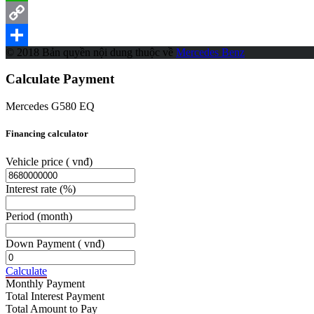
WhatsApp
Copy
© 2018 Bản quyền nội dung thuộc về
Mercedes Benz
Link
Share
Calculate Payment
Mercedes G580 EQ
Financing calculator
Vehicle price
( vnđ)
Interest rate
(%)
Period
(month)
Down Payment
( vnđ)
Calculate
Monthly Payment
Total Interest Payment
Total Amount to Pay