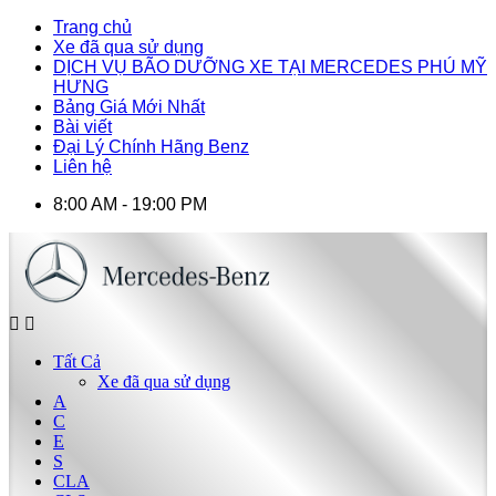
Trang chủ
Xe đã qua sử dụng
DỊCH VỤ BÃO DƯỠNG XE TẠI MERCEDES PHÚ MỸ
HƯNG
Bảng Giá Mới Nhất
Bài viết
Đại Lý Chính Hãng Benz
Liên hệ
8:00 AM - 19:00 PM
Tất Cả
Xe đã qua sử dụng
A
C
E
S
CLA