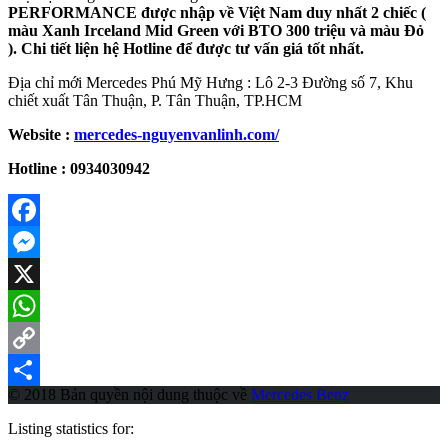
PERFORMANCE được nhập về Việt Nam duy nhất 2 chiếc (
màu Xanh Irceland Mid Green với BTO 300 triệu và màu Đỏ
).
Chi tiết liện hệ Hotline để được tư vấn giá tốt nhất.
Địa chỉ mới Mercedes Phú Mỹ Hưng : Lô 2-3 Đường số 7, Khu
chiết xuất Tân Thuận, P. Tân Thuận, TP.HCM
Website :
mercedes-nguyenvanlinh.com/
Hotline : 0934030942
Facebook
Messenger
X
WhatsApp
Copy
© 2018 Bản quyền nội dung thuộc về
Mercedes Benz
Link
Share
Listing statistics for: