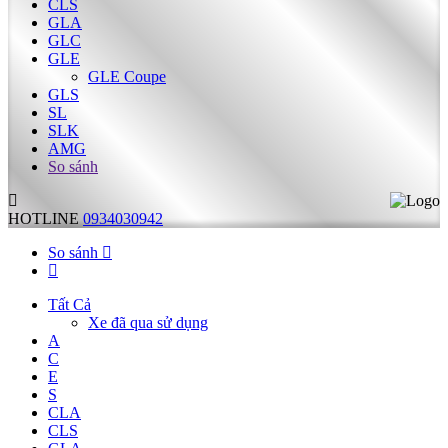
CLS
GLA
GLC
GLE
GLE Coupe
GLS
SL
SLK
AMG
So sánh
HOTLINE
0934030942
So sánh
Tất Cả
Xe đã qua sử dụng
A
C
E
S
CLA
CLS