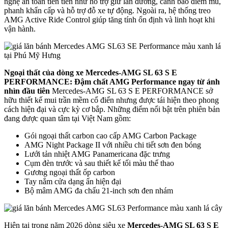
nghệ an toàn tiên tiến như hỗ trợ giữ làn đường, cảnh báo điểm mù,
phanh khẩn cấp và hỗ trợ đỗ xe tự động. Ngoài ra, hệ thống treo
AMG Active Ride Control giúp tăng tính ổn định và linh hoạt khi
vận hành.
Ngoại thất của dòng xe Mercedes-AMG SL 63 S E
PERFORMANCE: Đậm chất AMG Performance ngay từ ánh
nhìn đầu tiên
Mercedes-AMG SL 63 S E PERFORMANCE sở
hữu thiết kế mui trần mềm cổ điển nhưng được tái hiện theo phong
cách hiện đại và cực kỳ cơ bắp. Những điểm nổi bật trên phiên bản
đang được quan tâm tại Việt Nam gồm:
Gói ngoại thất carbon cao cấp AMG Carbon Package
AMG Night Package II với nhiều chi tiết sơn đen bóng
Lưới tản nhiệt AMG Panamericana đặc trưng
Cụm đèn trước và sau thiết kế tối màu thể thao
Gương ngoại thất ốp carbon
Tay nắm cửa dạng ẩn hiện đại
Bộ mâm AMG đa chấu 21-inch sơn đen nhám
Hiện tại trong năm 2026 dòng siêu xe
Mercedes-AMG SL 63 S E