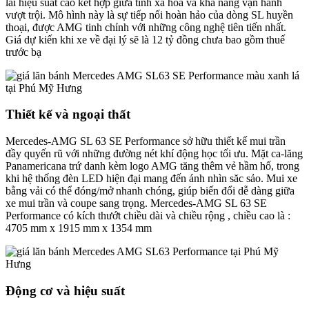
lai hiệu suất cao kết hợp giữa tính xa hoa và khả năng vận hành
vượt trội. Mô hình này là sự tiếp nối hoàn hảo của dòng SL huyền
thoại, được AMG tinh chỉnh với những công nghệ tiên tiến nhất.
Giá dự kiến khi xe về đại lý sẽ là 12 tỷ đồng chưa bao gồm thuế
trước bạ
Thiết kế và ngoại thất
Mercedes-AMG SL 63 SE Performance sở hữu thiết kế mui trần
đầy quyến rũ với những đường nét khí động học tối ưu. Mặt ca-lăng
Panamericana trứ danh kèm logo AMG tăng thêm vẻ hầm hố, trong
khi hệ thống đèn LED hiện đại mang đến ánh nhìn săc sảo. Mui xe
bằng vải có thể đóng/mở nhanh chóng, giúp biến đổi dễ dàng giữa
xe mui trần và coupe sang trọng. Mercedes-AMG SL 63 SE
Performance có kích thướt chiều dài và chiều rộng , chiều cao là :
4705 mm x 1915 mm x 1354 mm
Động cơ và hiệu suất