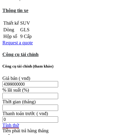
Thông tin xe
Thiết kế
SUV
Dòng
GLS
Hộp số
9 Cấp
Request a quote
Công cụ tài chính
Công cụ tài chính (tham khảo)
Giá bán
( vnđ)
% lãi suất
(%)
Thời gian
(tháng)
Thanh toán trước
( vnđ)
Tính thử
Tiền phải trả hàng tháng