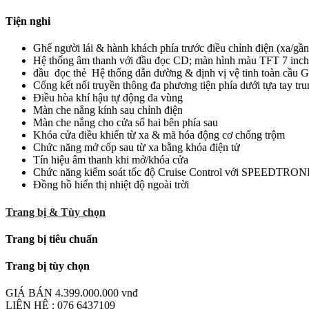
Tiện nghi
Ghế người lái & hành khách phía trước điều chỉnh điện (xa/gần
Hệ thống âm thanh với đầu đọc CD; màn hình màu TFT 7 inch; 
đầu đọc thẻ Hệ thống dẫn đường & định vị vệ tinh toàn cầu 
Cổng kết nối truyền thông đa phương tiện phía dưới tựa tay trung
Điều hòa khí hậu tự động đa vùng
Màn che nắng kính sau chỉnh điện
Màn che nắng cho cửa sổ hai bên phía sau
Khóa cửa điều khiển từ xa & mã hóa động cơ chống trộm
Chức năng mở cốp sau từ xa bằng khóa điện tử
Tín hiệu âm thanh khi mở/khóa cửa
Chức năng kiểm soát tốc độ Cruise Control với SPEEDTRONIC 
Đồng hồ hiển thị nhiệt độ ngoài trời
Trang bị & Tùy chọn
Trang bị tiêu chuẩn
Trang bị tùy chọn
GIÁ BÁN
4.399.000.000 vnđ
LIÊN HỆ : 076 6437109