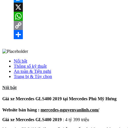
Messenger
X
WhatsApp
Copy
Link
Share
Nổi bật
Thông số kỹ thuật
An toàn & Tiện nghi
Trang bị & Tùy chọn
Nổi bật
Giá xe Mercedes GLS400 2019 tại Mercedes Phú Mỹ Hưng
Website bán hàng :
mercedes-nguyenvanlinh.com/
Giá xe Mercedes GLS400 2019
: 4 tỷ 399 triệu