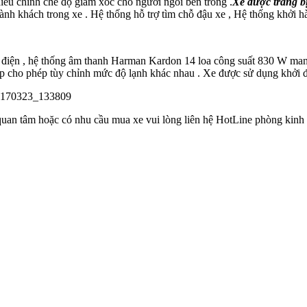
iều chỉnh chế độ giảm xóc cho người ngồi bên trong .
Xe được trang b
 hành khách trong xe . Hệ thống hỗ trợ tìm chỗ đậu xe , Hệ thống khởi 
 điện , hệ thống âm thanh Harman Kardon 14 loa công suất 830 W mang
ập cho phép tùy chỉnh mức độ lạnh khác nhau . Xe được sử dụng khởi đ
uan tâm hoặc có nhu cầu mua xe vui lòng liên hệ HotLine phòng kinh