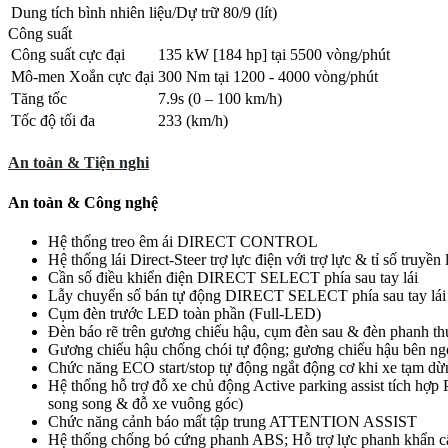
Dung tích bình nhiên liệu/Dự trữ
80/9 (lít)
Công suất
Công suất cực đại
135 kW [184 hp] tại 5500 vòng/phút
Mô-men Xoắn cực đại
300 Nm tại 1200 - 4000 vòng/phút
Tăng tốc
7.9s (0 – 100 km/h)
Tốc độ tối đa
233 (km/h)
An toàn & Tiện nghi
An toàn & Công nghệ
Hệ thống treo êm ái DIRECT CONTROL
Hệ thống lái Direct-Steer trợ lực điện với trợ lực & tỉ số truyền
Cần số điều khiển điện DIRECT SELECT phía sau tay lái
Lẫy chuyển số bán tự động DIRECT SELECT phía sau tay lái
Cụm đèn trước LED toàn phần (Full-LED)
Đèn báo rẽ trên gương chiếu hậu, cụm đèn sau & đèn phanh t
Gương chiếu hậu chống chói tự động; gương chiếu hậu bên ng
Chức năng ECO start/stop tự động ngắt động cơ khi xe tạm dừng
Hệ thống hỗ trợ đỗ xe chủ động Active parking assist tích hợ
song song & đỗ xe vuông góc)
Chức năng cảnh báo mất tập trung ATTENTION ASSIST
Hệ thống chống bó cứng phanh ABS; Hỗ trợ lực phanh khẩn cấ