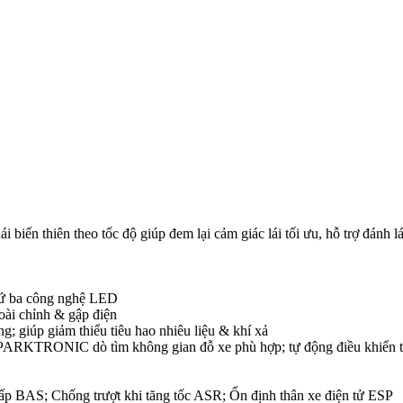
 lái biến thiên theo tốc độ giúp đem lại cảm giác lái tối ưu, hỗ trợ đánh 
hứ ba công nghệ LED
oài chỉnh & gập điện
; giúp giảm thiểu tiêu hao nhiêu liệu & khí xả
p PARKTRONIC dò tìm không gian đỗ xe phù hợp; tự động điều khiển ta
p BAS; Chống trượt khi tăng tốc ASR; Ổn định thân xe điện tử ESP