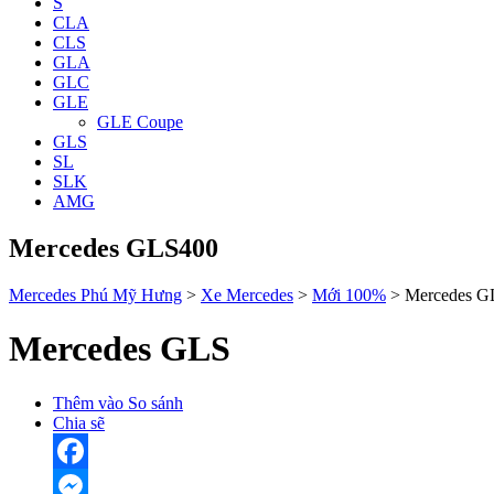
S
CLA
CLS
GLA
GLC
GLE
GLE Coupe
GLS
SL
SLK
AMG
Mercedes GLS400
Mercedes Phú Mỹ Hưng
>
Xe Mercedes
>
Mới 100%
>
Mercedes G
Mercedes GLS
Thêm vào So sánh
Chia sẽ
Facebook