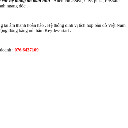
ị các hệ thống an toàn như
: Attention assist , CPA plus , Pre-safe
hành ngang dốc .
 lại âm thanh hoàn hảo . Hệ thống định vị tích hợp bản đồ Việt Nam
ộng động bằng nút bấm Key-less start .
 doanh :
076 6437109