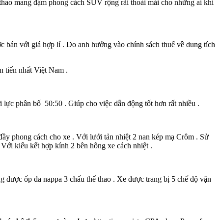
 thao mang đậm phong cách SUV rộng rãi thoải mái cho những ai khi
bán với giá hợp lí . Do anh hưởng vào chính sách thuế về dung tích
ên tiến nhất Việt Nam .
 lực phân bố 50:50 . Giúp cho việc dẫn động tốt hơn rất nhiều .
y phong cách cho xe . Với lưới tản nhiệt 2 nan kép mạ Crôm . Sử
Với kiểu kết hợp kính 2 bên hông xe cách nhiệt .
ng được ốp da nappa 3 chấu thể thao . Xe được trang bị 5 chế độ vận