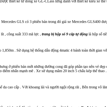
ược thiết kế từ dòng xe GL-CLass lừng danh với thiết kế kiểu xe thể
. Mercedes GLS có 3 phiên bản trong đó giá xe Mercedes GLS400 được 
ít , công suất 333 mã lực ,
trang bị hộp số 9 cấp tự động
là hộp số ti
o 1,850m . Sử dụng hệ thống dẫn động 4matic 4 bánh toàn thời gian với
ưng ở phiên bản mới những đường cong đã góp phần tạo nên vẻ đẹp đầ
ạo điểm nhấn mạnh mẽ . Xe sử dụng mâm 20 inch 5 chấu kép thể thao . 
ế da cao cấp . Với khoang lái và người ngội rộng rãi , Bên trong vô lă