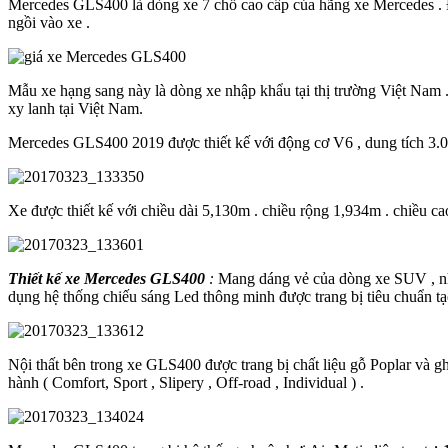
Mercedes GLS400 là dòng xe 7 chỗ cao cấp của hãng xe Mercedes . Đ
ngồi vào xe .
Mẫu xe hạng sang này là dòng xe nhập khẩu tại thị trường Việt Nam 
xy lanh tại Việt Nam.
Mercedes GLS400 2019 được thiết kế với động cơ V6 , dung tích 3.0 l
Xe được thiết kế với chiều dài 5,130m . chiều rộng 1,934m . chiều ca
Thiết kế xe Mercedes GLS400
:
Mang dáng vẻ của dòng xe SUV , nh
dụng hệ thống chiếu sáng Led thông minh được trang bị tiêu chuẩn t
Nội thất bên trong xe GLS400 được trang bị chất liệu gỗ Poplar và gh
hành ( Comfort, Sport , Slipery , Off-road , Individual ) .