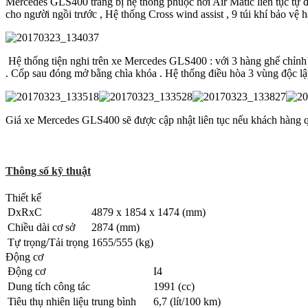
Mercedes GLS400 trang bị hệ thống phuộc hơi Air Matic liên tục tự đ
cho người ngồi trước , Hệ thống Cross wind assist , 9 túi khí bảo vệ
Hệ thống tiện nghi trên xe Mercedes GLS400 : với 3 hàng ghế chỉnh
. Cốp sau đóng mở bằng chìa khóa . Hệ thống điều hòa 3 vùng độc l
Giá xe Mercedes GLS400 sẽ được cập nhật liên tục nếu khách hàng q
Thông số kỹ thuật
Thiết kế
DxRxC
4879 x 1854 x 1474 (mm)
Chiều dài cơ sở
2874 (mm)
Tự trọng/Tải trọng
1655/555 (kg)
Động cơ
Động cơ
I4
Dung tích công tác
1991 (cc)
Tiêu thụ nhiên liệu trung bình
6,7 (lít/100 km)