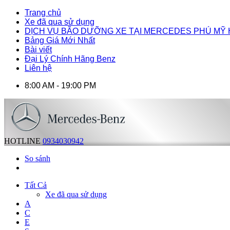
Trang chủ
Xe đã qua sử dụng
DỊCH VỤ BÃO DƯỠNG XE TẠI MERCEDES PHÚ MỸ
Bảng Giá Mới Nhất
Bài viết
Đại Lý Chính Hãng Benz
Liên hệ
8:00 AM - 19:00 PM
HOTLINE
0934030942
So sánh
Tất Cả
Xe đã qua sử dụng
A
C
E