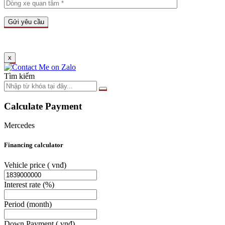
x
Tìm kiếm
Calculate Payment
Mercedes
Financing calculator
Vehicle price
( vnđ)
Interest rate
(%)
Period
(month)
Down Payment
( vnđ)