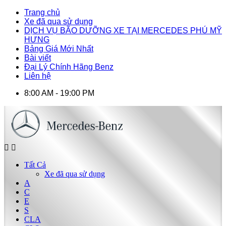
Trang chủ
Xe đã qua sử dụng
DỊCH VỤ BÃO DƯỠNG XE TẠI MERCEDES PHÚ MỸ
HƯNG
Bảng Giá Mới Nhất
Bài viết
Đại Lý Chính Hãng Benz
Liên hệ
8:00 AM - 19:00 PM
Tất Cả
Xe đã qua sử dụng
A
C
E
S
CLA