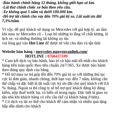
-Bảo hành chính hãng 12 tháng, không giới hạn số km.
-Lái thử chính chiếc xe bán theo yêu cầu.
-Xe không quá 5 năm và dưới 100.000 km.
-Hỗ trợ tài chính cho vay đến 70% giá trị xe, Lãi suất ưu đãi
7,3%/năm.
Vì vậy, để quý khách sử dụng xe Mercedes với giá hợp lý, an tâm
khi mua xe Mercedes cũ – Loại bỏ những lo lắng về chất lượng, lý
lịch xe, và những thương lái không uy tín.
vui lòng gọi vào
Hot Line
để được tư vấn chu đáo và tận tình
Website bán hàng :
mercedes-nguyenvanlinh.com/
HOTLINE :
0766437109
* Cam kết dịch vụ bảo hành, bảo trì và hậu mãi tốt nhất cho khách
hàng trên toàn quốc theo tiêu chuẩn 24/7/365. Xe được bảo hành
theo đúng quy định của hãng.
* Hỗ trợ mua xe trả góp lên đến 70% giá trị xe với những thủ tục
cực kì đơn giản, nhanh chóng, thời hạn vay đến 7 năm, không cần
thế chấp và đặc biệt là lãi suất cực kỳ ưu đãi cho quý khách với 0,6
%/ tháng. Ngoài ra thì công ty sẽ hỗ trợ quý khách đăng ký đăng
kiểm, nộp thuế trước bạ, có biển số trong ngày. Đặc biệt là giao xe
tận nhà khi khách hàng có yêu cầu (kể cả khách hàng ở tỉnh)..
* Có dịch vụ lái xe thử cho khách để cảm nhận và nhiều quà tặng
hấp dẫn dành cho khách