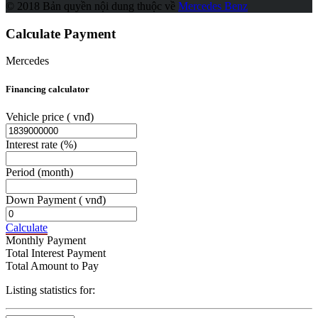
© 2018 Bản quyền nội dung thuộc về
Mercedes Benz
Link
Share
Calculate Payment
Mercedes
Financing calculator
Vehicle price
( vnđ)
Interest rate
(%)
Period
(month)
Down Payment
( vnđ)
Calculate
Monthly Payment
Total Interest Payment
Total Amount to Pay
Listing statistics for: