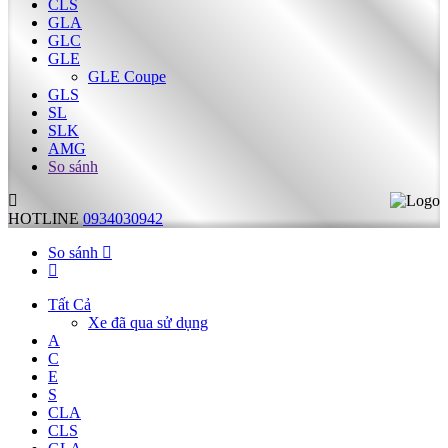
CLS
GLA
GLC
GLE
GLE Coupe
GLS
SL
SLK
AMG
So sánh
HOTLINE
0934030942
So sánh
Tất Cả
Xe đã qua sử dụng
A
C
E
S
CLA
CLS