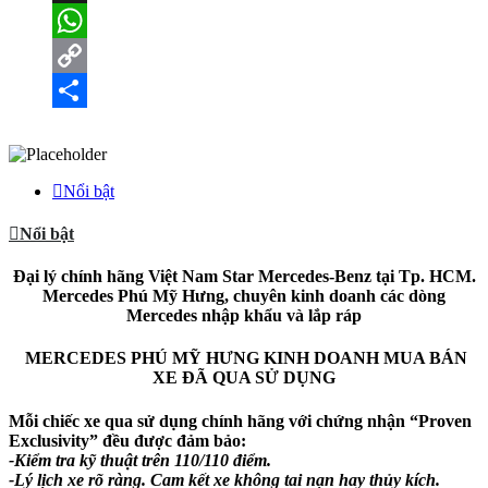
X
WhatsApp
Copy
Link
Share
Nổi bật
Nổi bật
Đại lý chính hãng Việt Nam Star Mercedes-Benz tại Tp. HCM.
Mercedes Phú Mỹ Hưng, chuyên kinh doanh các dòng
Mercedes nhập khẩu và lắp ráp
MERCEDES PHÚ MỸ HƯNG KINH DOANH MUA BÁN
XE ĐÃ QUA SỬ DỤNG
Mỗi chiếc xe qua sử dụng chính hãng với chứng nhận “Proven
Exclusivity” đều được đảm bảo:
-Kiểm tra kỹ thuật trên 110/110 điểm.
-Lý lịch xe rõ ràng. Cam kết xe không tai nạn hay thủy kích.