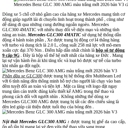
Mercedes Benz GLC 300 AMG màu trắng mới 2026 bản V3 cậ
Dòng xe 5 chỗ cỡ nhỏ gầm cao của hãng xe Mercedes mang tính cơ
động giúp người lái di chuyển linh hoạt trong thành phố , cũng như
dễ dàng đi qua những cung đường ngoằn ngoèo. Mercedes
GLC300 4MATIC với nhiều thay đổi về diện mạo và những tính
năng an toàn.
Mercedes GLC300 4MATIC
sử dụng hệ thống dẫn
động 4 bánh toàn phần , Xe được trang bị động cơ I4 thẳng hàng
với turbo và dung tích là 2.0 L, công suất 258 mã lực với mô-men
xoắn cực đại 370 Nm . Điểm hấp dẫn nhất chính là
hộp số tự động
9 cấp 9G
. Đây là hộp số thế hệ mới nhất của hãng xe Đức . Mang
lại sự vận hành êm ái khi tăng tốc và loại bỏ được sự trễ của turbo
khi nhấn ga đột ngột.
Phần đầu xe GLC300
được trang bị hệ thống đèn Multibeam Led
với 6 tính năng đèn thông minh hỗ trợ cho người lái chạy vào ban
đêm tuyệt đối an toàn và tiện lợi . Mặt ca lăng với logo đặt ngay
trung tâm cản trước đúng kiểu thiết kế AMG trong thể thao và
phong cách đối với người nhìn . Không những thế dòng xe
Mercedes GLC300 AMG được trang bị tất các đèn chiếu sáng là
đèn led giúp cải thiện được tuổi thọ của bóng đèn .
Nội thất Mercedes GLC300 AMG :
được trang bị ghế da cao cấp,
ốp gỗ tần bì mang lại vẻ đẹp vừa thể thao vừa sang trọng