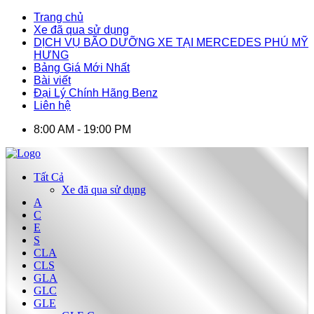
Trang chủ
Xe đã qua sử dụng
DỊCH VỤ BÃO DƯỠNG XE TẠI MERCEDES PHÚ MỸ
HƯNG
Bảng Giá Mới Nhất
Bài viết
Đại Lý Chính Hãng Benz
Liên hệ
8:00 AM - 19:00 PM
Tất Cả
Xe đã qua sử dụng
A
C
E
S
CLA
CLS
GLA
GLC
GLE