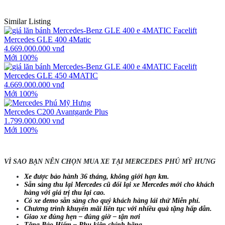
Similar Listing
Mercedes GLE 400 4Matic
4.669.000.000 vnđ
Mới 100%
Mercedes GLE 450 4MATIC
4.669.000.000 vnđ
Mới 100%
Mercedes C200 Avantgarde Plus
1.799.000.000 vnđ
Mới 100%
VÌ SAO BẠN NÊN CHỌN MUA XE TẠI MERCEDES PHÚ MỸ HƯNG
Xe được bảo hành 36 tháng, không giới hạn km.
Sẵn sàng thu lại Mercedes cũ đổi lại xe Mercedes mới cho khách
hàng với giá trị thu lại cao.
Có xe demo sẵn sàng cho quý khách hàng lái thử Miễn phí.
Chương trình khuyến mãi liên tục với nhiều quà tặng hấp dẫn.
Giao xe đúng hẹn – đúng giờ – tận nơi
Tặng Bảo Hiểm – Phụ kiện chính hãng