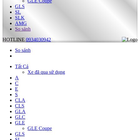
GLE Coupe
GLS
SL
SLK
AMG
So sánh
HOTLINE
0934030942
So sánh
Tất Cả
Xe đã qua sử dụng
A
C
E
S
CLA
CLS
GLA
GLC
GLE
GLE Coupe
GLS
SL