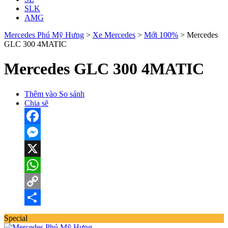
SLK
AMG
Mercedes Phú Mỹ Hưng
>
Xe Mercedes
>
Mới 100%
>
Mercedes
GLC 300 4MATIC
Mercedes GLC 300 4MATIC
Thêm vào So sánh
Chia sẽ
Facebook
Messenger
X
WhatsApp
Copy
Link
Share
Special