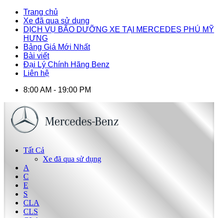
Trang chủ
Xe đã qua sử dụng
DỊCH VỤ BÃO DƯỠNG XE TẠI MERCEDES PHÚ MỸ
HƯNG
Bảng Giá Mới Nhất
Bài viết
Đại Lý Chính Hãng Benz
Liên hệ
8:00 AM - 19:00 PM
Tất Cả
Xe đã qua sử dụng
A
C
E
S
CLA
CLS