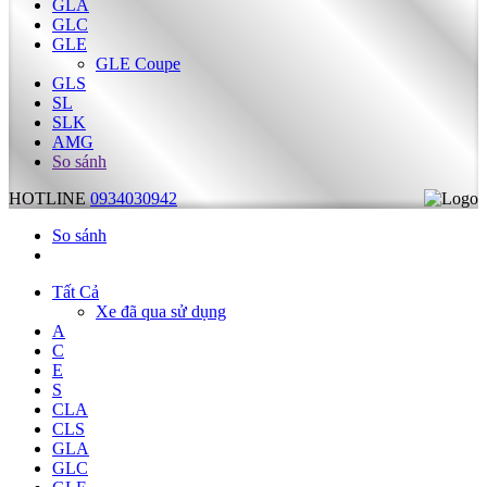
GLA
GLC
GLE
GLE Coupe
GLS
SL
SLK
AMG
So sánh
HOTLINE
0934030942
So sánh
Tất Cả
Xe đã qua sử dụng
A
C
E
S
CLA
CLS
GLA
GLC