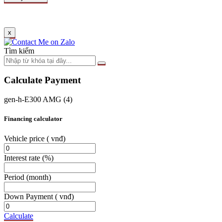
x
Tìm kiếm
Calculate Payment
gen-h-E300 AMG (4)
Financing calculator
Vehicle price
( vnđ)
Interest rate
(%)
Period
(month)
Down Payment
( vnđ)
Calculate