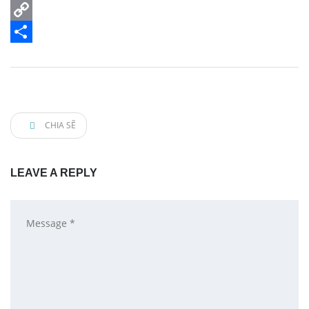
WhatsApp
Copy
Link
Share
CHIA SẼ
LEAVE A REPLY