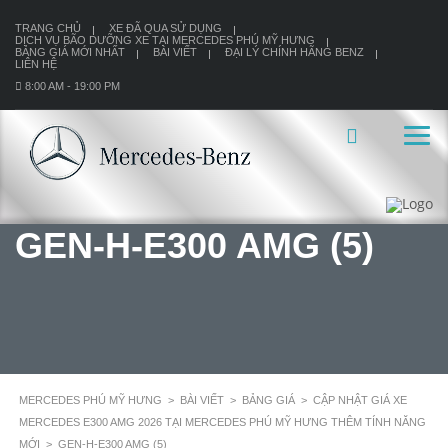
TRANG CHỦ
XE ĐÃ QUA SỬ DỤNG
DỊCH VỤ BÃO DƯỠNG XE TẠI MERCEDES PHÚ MỸ HƯNG
BẢNG GIÁ MỚI NHẤT
BÀI VIẾT
ĐẠI LÝ CHÍNH HÃNG BENZ
LIÊN HỆ
8:00 AM - 19:00 PM
GEN-H-E300 AMG (5)
MERCEDES PHÚ MỸ HƯNG
>
BÀI VIẾT
>
BẢNG GIÁ
>
CẬP NHẬT GIÁ XE
MERCEDES E300 AMG 2026 TẠI MERCEDES PHÚ MỸ HƯNG THÊM TÍNH NĂNG
MỚI
>
GEN-H-E300 AMG (5)