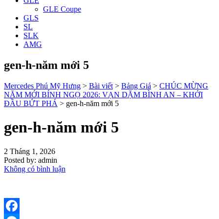
GLE
GLE Coupe
GLS
SL
SLK
AMG
gen-h-năm mới 5
Mercedes Phú Mỹ Hưng
>
Bài viết
>
Bảng Giá
>
CHÚC MỪNG
NĂM MỚI BÍNH NGỌ 2026: VẠN DẶM BÌNH AN – KHỞI
ĐẦU BỨT PHÁ
>
gen-h-năm mới 5
gen-h-năm mới 5
2 Tháng 1, 2026
Posted by:
admin
Không có bình luận