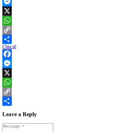
Facebook
Messenger
X
WhatsApp
Copy
Chia sẽ
Link
Share
Facebook
Messenger
X
WhatsApp
Copy
Link
Share
Leave a Reply