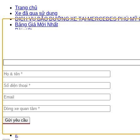
Trang chủ
Xe đã qua sử dụng
DỊCH VỤ BÃO DƯỠNG XE TẠI MERCEDES PHÚ MỸ
Bảng Giá Mới Nhất
Bài viết
Đại Lý Chính Hãng Benz
Liên hệ
8:00 AM - 19:00 PM
HOTLINE
0934030942
So sánh
0
Tất Cả
Xe đã qua sử dụng
A
C
E