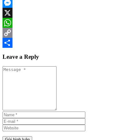
Facebook
Messenger
X
WhatsApp
Copy
Link
Share
Leave a Reply