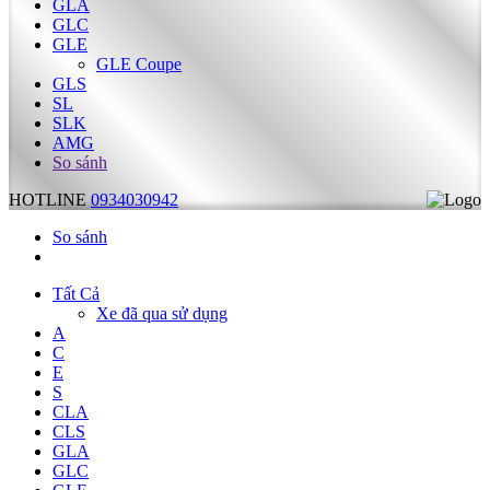
GLA
GLC
GLE
GLE Coupe
GLS
SL
SLK
AMG
So sánh
HOTLINE
0934030942
So sánh
Tất Cả
Xe đã qua sử dụng
A
C
E
S
CLA
CLS
GLA
GLC