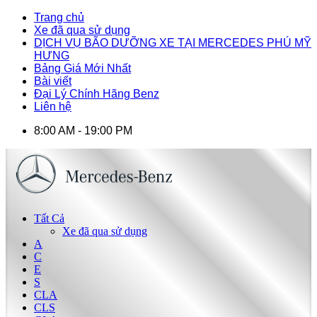
Trang chủ
Xe đã qua sử dụng
DỊCH VỤ BÃO DƯỠNG XE TẠI MERCEDES PHÚ MỸ
HƯNG
Bảng Giá Mới Nhất
Bài viết
Đại Lý Chính Hãng Benz
Liên hệ
8:00 AM - 19:00 PM
Tất Cả
Xe đã qua sử dụng
A
C
E
S
CLA
CLS