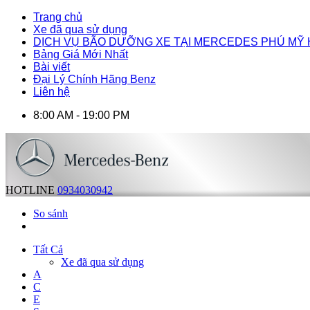
Trang chủ
Xe đã qua sử dụng
DỊCH VỤ BÃO DƯỠNG XE TẠI MERCEDES PHÚ MỸ
Bảng Giá Mới Nhất
Bài viết
Đại Lý Chính Hãng Benz
Liên hệ
8:00 AM - 19:00 PM
HOTLINE
0934030942
So sánh
Tất Cả
Xe đã qua sử dụng
A
C
E