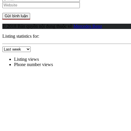
© 2018 Bản quyền nội dung thuộc về
Mercedes Benz
Listing statistics for:
Listing views
Phone number views