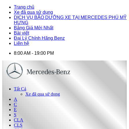
Trang chủ
Xe đã qua sử dụng
DỊCH VỤ BÃO DƯỠNG XE TẠI MERCEDES PHÚ MỸ
HƯNG
Bảng Giá Mới Nhất
Bài viết
Đại Lý Chính Hãng Benz
Liên hệ
8:00 AM - 19:00 PM
Tất Cả
Xe đã qua sử dụng
A
C
E
S
CLA
CLS