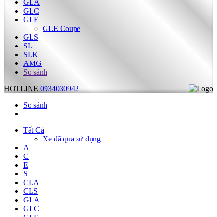
GLA
GLC
GLE
GLE Coupe
GLS
SL
SLK
AMG
So sánh
HOTLINE
0934030942
So sánh
Tất Cả
Xe đã qua sử dụng
A
C
E
S
CLA
CLS
GLA
GLC