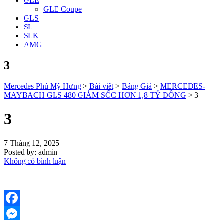
GLE
GLE Coupe
GLS
SL
SLK
AMG
3
Mercedes Phú Mỹ Hưng
>
Bài viết
>
Bảng Giá
>
MERCEDES-
MAYBACH GLS 480 GIẢM SỐC HƠN 1,8 TỶ ĐỒNG
>
3
3
7 Tháng 12, 2025
Posted by:
admin
Không có bình luận
Facebook