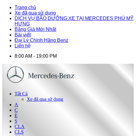
Trang chủ
Xe đã qua sử dụng
DỊCH VỤ BÃO DƯỠNG XE TẠI MERCEDES PHÚ MỸ
HƯNG
Bảng Giá Mới Nhất
Bài viết
Đại Lý Chính Hãng Benz
Liên hệ
8:00 AM - 19:00 PM
Tất Cả
Xe đã qua sử dụng
A
C
E
S
CLA
CLS