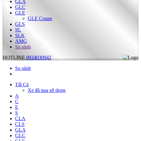
GLA
GLC
GLE
GLE Coupe
GLS
SL
SLK
AMG
So sánh
HOTLINE
0934030942
So sánh
Tất Cả
Xe đã qua sử dụng
A
C
E
S
CLA
CLS
GLA
GLC