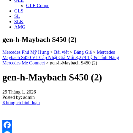
GLE
GLE Coupe
GLS
SL
SLK
AMG
gen-h-Maybach S450 (2)
Mercedes Phú Mỹ Hưng
>
Bài viết
>
Bảng Giá
>
Mercedes
Maybach S450 V1 Cập Nhật Giá Mới 8,279 Tỷ & Tính Năng
Mercedes Me Connect
>
gen-h-Maybach S450 (2)
gen-h-Maybach S450 (2)
25 Tháng 1, 2026
Posted by:
admin
Không có bình luận