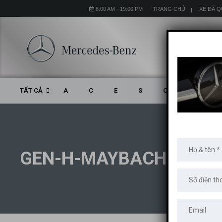
8:00 AM - 19:00 PM
TRANG CHỦ
XE ĐÃ 
TẤT CẢ
A
C
E
S
CLA
CLS
GEN-H-MAYBACH S450 (