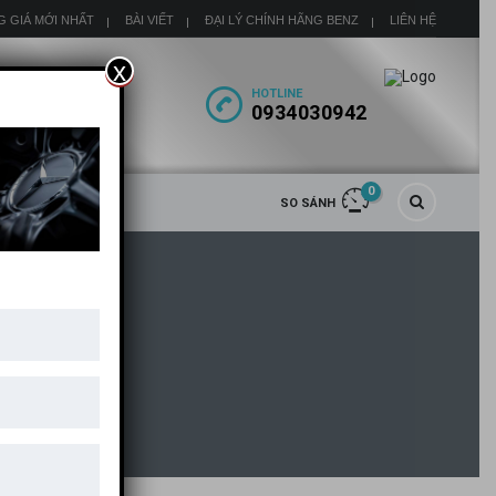
G GIÁ MỚI NHẤT
BÀI VIẾT
ĐẠI LÝ CHÍNH HÃNG BENZ
LIÊN HỆ
x
HOTLINE
0934030942
0
SO SÁNH