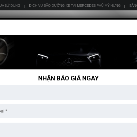
QUA SỬ DỤNG
DỊCH VỤ BÃO DƯỠNG XE TẠI MERCEDES PHÚ MỸ HƯNG
BẢN
GLA
GLC
GLE
GLS
SL
SLK
AMG
NHẬN BÁO GIÁ NGAY
5)