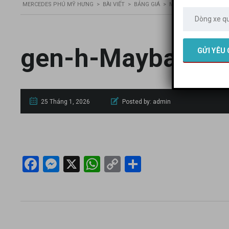
MERCEDES PHÚ MỸ HƯNG
>
BÀI VIẾT
>
BẢNG GIÁ
>
MERCEDES MAYBACH S4
gen-h-Maybach S
25 Tháng 1, 2026
Posted by:
admin
Facebook
Messenger
X
WhatsApp
Copy
Share
Link