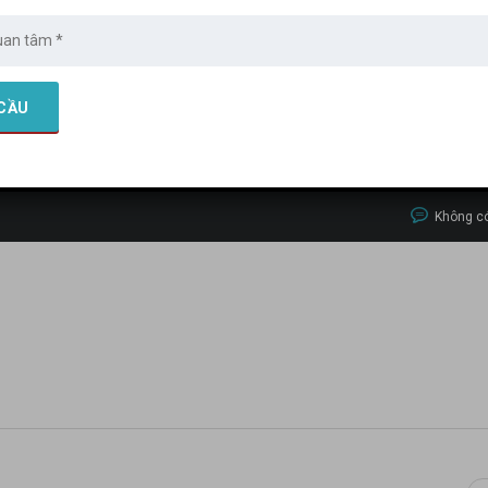
50 V1 CẬP NHẬT GIÁ MỚI 8,279 TỶ & TÍNH NĂNG MERCEDES ME CONNECT
>
GEN-H
450 (5)
Không có