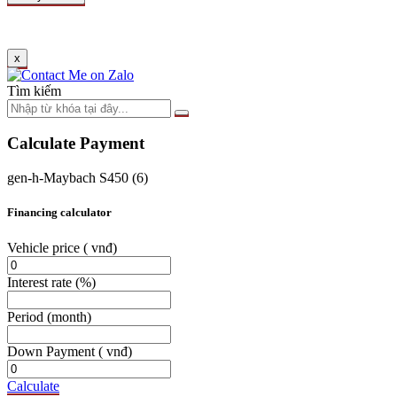
x
Tìm kiếm
Calculate Payment
gen-h-Maybach S450 (6)
Financing calculator
Vehicle price
( vnđ)
Interest rate
(%)
Period
(month)
Down Payment
( vnđ)
Calculate