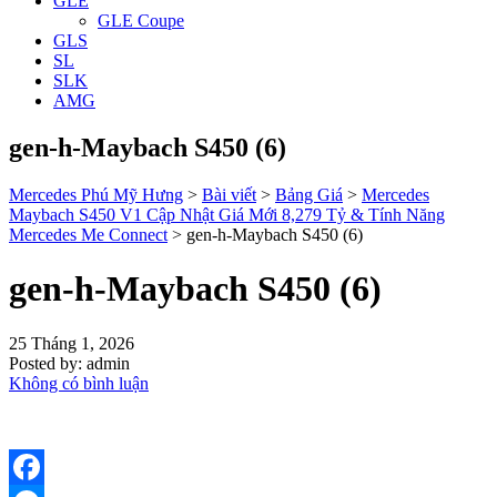
GLE
GLE Coupe
GLS
SL
SLK
AMG
gen-h-Maybach S450 (6)
Mercedes Phú Mỹ Hưng
>
Bài viết
>
Bảng Giá
>
Mercedes
Maybach S450 V1 Cập Nhật Giá Mới 8,279 Tỷ & Tính Năng
Mercedes Me Connect
>
gen-h-Maybach S450 (6)
gen-h-Maybach S450 (6)
25 Tháng 1, 2026
Posted by:
admin
Không có bình luận