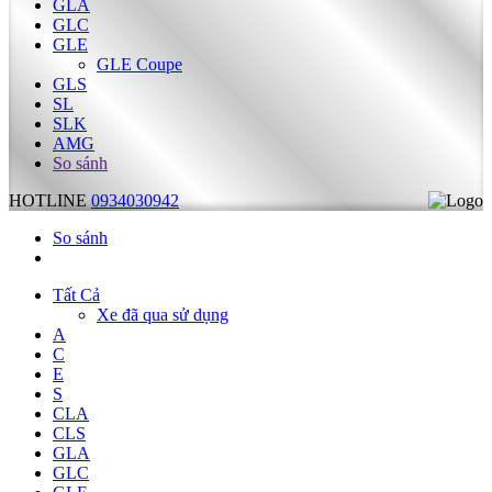
GLA
GLC
GLE
GLE Coupe
GLS
SL
SLK
AMG
So sánh
HOTLINE
0934030942
So sánh
Tất Cả
Xe đã qua sử dụng
A
C
E
S
CLA
CLS
GLA
GLC