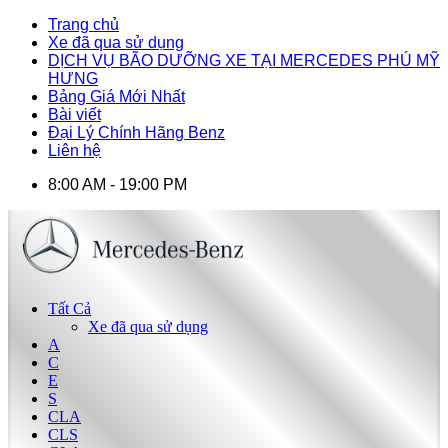
Trang chủ
Xe đã qua sử dụng
DỊCH VỤ BÃO DƯỠNG XE TẠI MERCEDES PHÚ MỸ
HƯNG
Bảng Giá Mới Nhất
Bài viết
Đại Lý Chính Hãng Benz
Liên hệ
8:00 AM - 19:00 PM
Tất Cả
Xe đã qua sử dụng
A
C
E
S
CLA
CLS