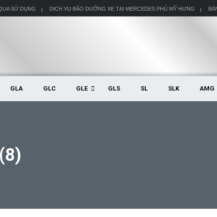
 QUA SỬ DỤNG
DỊCH VỤ BÃO DƯỠNG XE TẠI MERCEDES PHÚ MỸ HƯNG
BẢ
GLA
GLC
GLE
GLS
SL
SLK
AMG
(8)