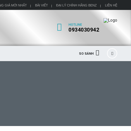
NG GIÁ MỚI NHẤT
BÀI VIẾT
ĐẠI LÝ CHÍNH HÃNG BENZ
LIÊN HỆ
HOTLINE
0934030942
SO SÁNH