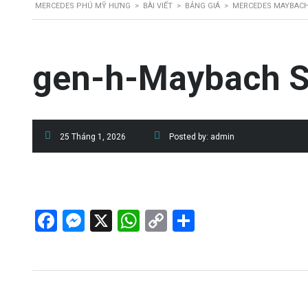
MERCEDES PHÚ MỸ HƯNG
>
BÀI VIẾT
>
BẢNG GIÁ
>
MERCEDES MAYBACH 
gen-h-Maybach S
25 Tháng 1, 2026
Posted by:
admin
Facebook
Messenger
X
WhatsApp
Copy
Share
Link