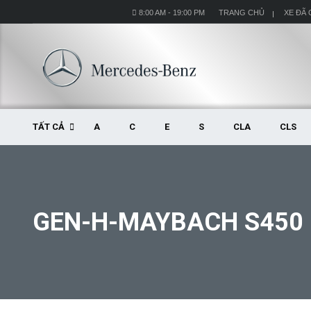
8:00 AM - 19:00 PM
TRANG CHỦ
XE ĐÃ
TẤT CẢ
A
C
E
S
CLA
CLS
GEN-H-MAYBACH S450 