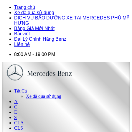
Trang chủ
Xe đã qua sử dụng
DỊCH VỤ BÃO DƯỠNG XE TẠI MERCEDES PHÚ MỸ
HƯNG
Bảng Giá Mới Nhất
Bài viết
Đại Lý Chính Hãng Benz
Liên hệ
8:00 AM - 19:00 PM
Tất Cả
Xe đã qua sử dụng
A
C
E
S
CLA
CLS