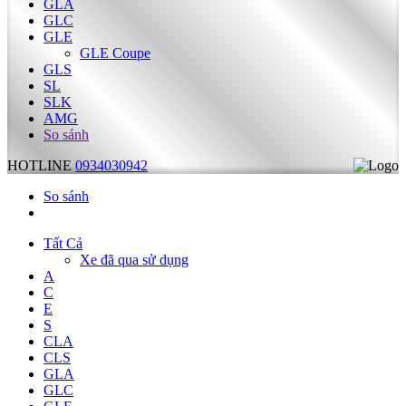
GLA
GLC
GLE
GLE Coupe
GLS
SL
SLK
AMG
So sánh
HOTLINE
0934030942
So sánh
Tất Cả
Xe đã qua sử dụng
A
C
E
S
CLA
CLS
GLA
GLC