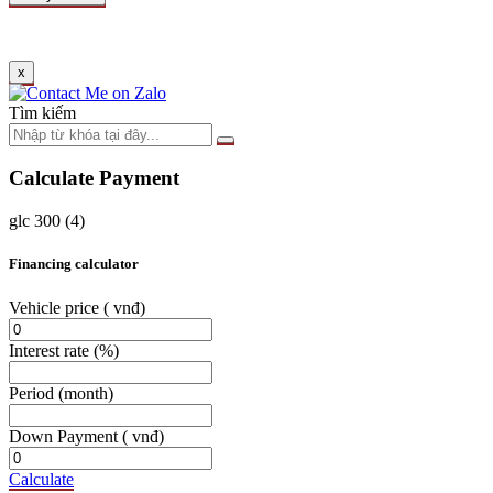
x
Tìm kiếm
Calculate Payment
glc 300 (4)
Financing calculator
Vehicle price
( vnđ)
Interest rate
(%)
Period
(month)
Down Payment
( vnđ)
Calculate