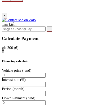
x
Tìm kiếm
Calculate Payment
glc 300 (6)
Financing calculator
Vehicle price
( vnđ)
Interest rate
(%)
Period
(month)
Down Payment
( vnđ)