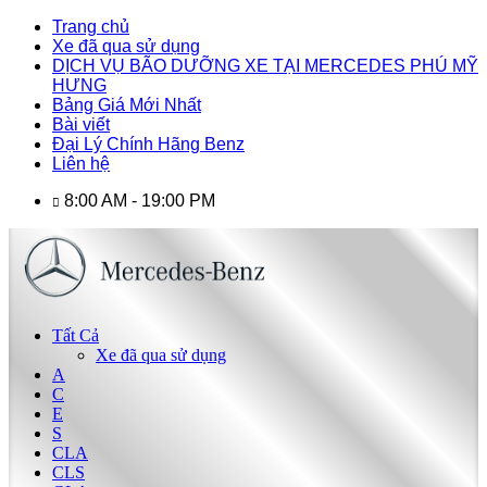
Trang chủ
Xe đã qua sử dụng
DỊCH VỤ BÃO DƯỠNG XE TẠI MERCEDES PHÚ MỸ
HƯNG
Bảng Giá Mới Nhất
Bài viết
Đại Lý Chính Hãng Benz
Liên hệ
8:00 AM - 19:00 PM
Tất Cả
Xe đã qua sử dụng
A
C
E
S
CLA
CLS