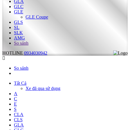
GLA
GLC
GLE
GLE Coupe
GLS
SL
SLK
AMG
So sánh
HOTLINE
0934030942
So sánh
Tất Cả
Xe đã qua sử dụng
A
C
E
S
CLA
CLS
GLA