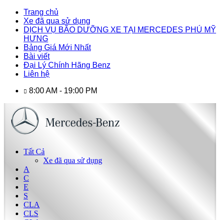
Trang chủ
Xe đã qua sử dụng
DỊCH VỤ BÃO DƯỠNG XE TẠI MERCEDES PHÚ MỸ
HƯNG
Bảng Giá Mới Nhất
Bài viết
Đại Lý Chính Hãng Benz
Liên hệ
8:00 AM - 19:00 PM
Tất Cả
Xe đã qua sử dụng
A
C
E
S
CLA
CLS