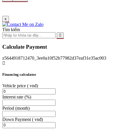
x
Tìm kiếm
Calculate Payment
z5644918712470_3ee0a10f52b77982d37eaf31e35ac003
Financing calculator
Vehicle price
( vnđ)
Interest rate
(%)
Period
(month)
Down Payment
( vnđ)