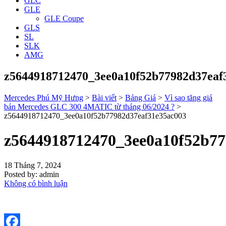
GLC
GLE
GLE Coupe
GLS
SL
SLK
AMG
z5644918712470_3ee0a10f52b77982d37eaf
Mercedes Phú Mỹ Hưng
>
Bài viết
>
Bảng Giá
>
Vì sao tăng giá
bán Mercedes GLC 300 4MATIC từ tháng 06/2024 ?
>
z5644918712470_3ee0a10f52b77982d37eaf31e35ac003
z5644918712470_3ee0a10f52b77
18 Tháng 7, 2024
Posted by:
admin
Không có bình luận