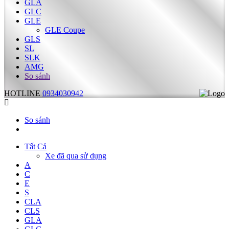
GLA
GLC
GLE
GLE Coupe
GLS
SL
SLK
AMG
So sánh
HOTLINE
0934030942
So sánh
Tất Cả
Xe đã qua sử dụng
A
C
E
S
CLA
CLS
GLA