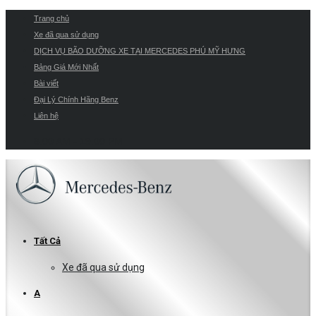
Trang chủ
Xe đã qua sử dụng
DỊCH VỤ BÃO DƯỠNG XE TẠI MERCEDES PHÚ MỸ HƯNG
Bảng Giá Mới Nhất
Bài viết
Đại Lý Chính Hãng Benz
Liên hệ
8:00 AM - 19:00 PM
Tất Cả
Xe đã qua sử dụng
A