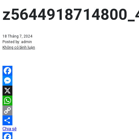
z5644918714800_
18 Tháng 7, 2024
Posted by:
admin
Không có bình luận
Facebook
Messenger
X
WhatsApp
Copy
Chia sẽ
Link
Share