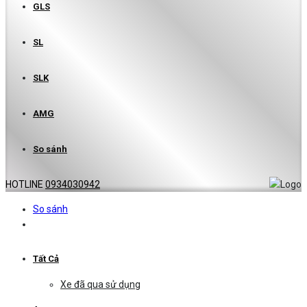
GLS
SL
SLK
AMG
So sánh
HOTLINE
0934030942
So sánh
Tất Cả
Xe đã qua sử dụng