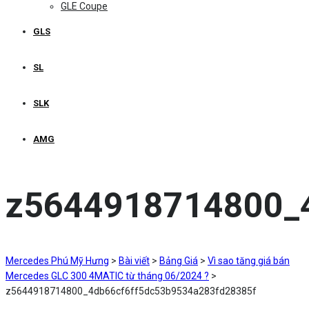
GLE Coupe
GLS
SL
SLK
AMG
z5644918714800_
Mercedes Phú Mỹ Hưng
>
Bài viết
>
Bảng Giá
>
Vì sao tăng giá bán
Mercedes GLC 300 4MATIC từ tháng 06/2024 ?
>
z5644918714800_4db66cf6ff5dc53b9534a283fd28385f