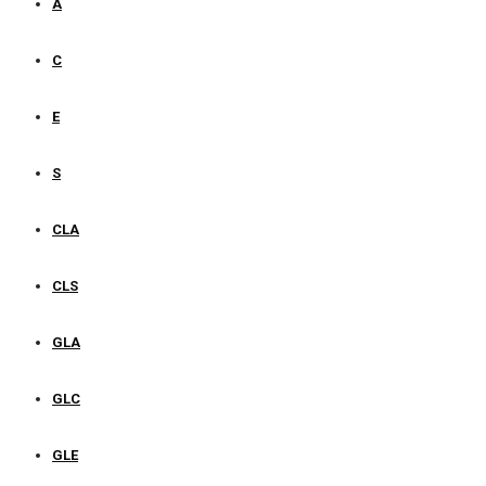
A
C
E
S
CLA
CLS
GLA
GLC
GLE