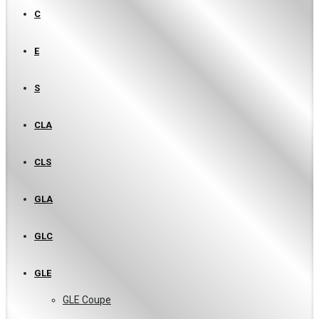
C
E
S
CLA
CLS
GLA
GLC
GLE
GLE Coupe