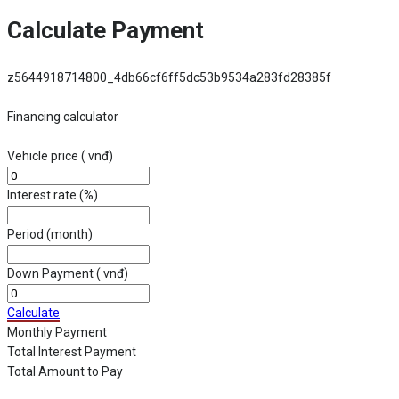
Calculate Payment
z5644918714800_4db66cf6ff5dc53b9534a283fd28385f
Financing calculator
Vehicle price
( vnđ)
Interest rate
(%)
Period
(month)
Down Payment
( vnđ)
Calculate
Monthly Payment
Total Interest Payment
Total Amount to Pay