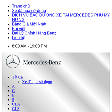
Trang chủ
Xe đã qua sử dụng
DỊCH VỤ BÃO DƯỠNG XE TẠI MERCEDES PHÚ MỸ
HƯNG
Bảng Giá Mới Nhất
Bài viết
Đại Lý Chính Hãng Benz
Liên hệ
8:00 AM - 19:00 PM
Tất Cả
Xe đã qua sử dụng
A
C
E
S
CLA
CLS