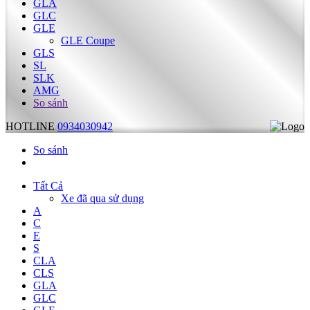
GLA
GLC
GLE
GLE Coupe
GLS
SL
SLK
AMG
So sánh
HOTLINE
0934030942
So sánh
Tất Cả
Xe đã qua sử dụng
A
C
E
S
CLA
CLS
GLA
GLC