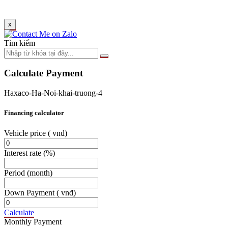
x
Tìm kiếm
Calculate Payment
Haxaco-Ha-Noi-khai-truong-4
Financing calculator
Vehicle price
( vnđ)
Interest rate
(%)
Period
(month)
Down Payment
( vnđ)
Calculate
Monthly Payment