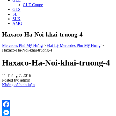
GLE
GLE Coupe
GLS
SL
SLK
AMG
Haxaco-Ha-Noi-khai-truong-4
Mercedes Phú Mỹ Hưng
>
Đại Lý Mercedes Phú Mỹ Hưng
>
Haxaco-Ha-Noi-khai-truong-4
Haxaco-Ha-Noi-khai-truong-4
11 Tháng 7, 2016
Posted by:
admin
Không có bình luận
Facebook