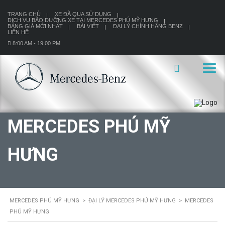
TRANG CHỦ
XE ĐÃ QUA SỬ DỤNG
DỊCH VỤ BÃO DƯỠNG XE TẠI MERCEDES PHÚ MỸ HƯNG
BẢNG GIÁ MỚI NHẤT
BÀI VIẾT
ĐẠI LÝ CHÍNH HÃNG BENZ
LIÊN HỆ
8:00 AM - 19:00 PM
MERCEDES PHÚ MỸ
HƯNG
MERCEDES PHÚ MỸ HƯNG
>
ĐẠI LÝ MERCEDES PHÚ MỸ HƯNG
>
MERCEDES
PHÚ MỸ HƯNG