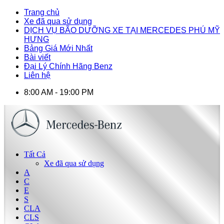
Trang chủ
Xe đã qua sử dụng
DỊCH VỤ BÃO DƯỠNG XE TẠI MERCEDES PHÚ MỸ
HƯNG
Bảng Giá Mới Nhất
Bài viết
Đại Lý Chính Hãng Benz
Liên hệ
8:00 AM - 19:00 PM
Tất Cả
Xe đã qua sử dụng
A
C
E
S
CLA
CLS