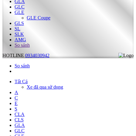
GLA
GLC
GLE
GLE Coupe
GLS
SL
SLK
AMG
So sánh
HOTLINE
0934030942
So sánh
Tất Cả
Xe đã qua sử dụng
A
C
E
S
CLA
CLS
GLA
GLC