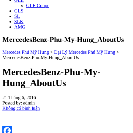
GLE
GLE Coupe
GLS
SL
SLK
AMG
MercedesBenz-Phu-My-Hung_AboutUs
Mercedes Phú Mỹ Hưng
>
Đại Lý Mercedes Phú Mỹ Hưng
>
MercedesBenz-Phu-My-Hung_AboutUs
MercedesBenz-Phu-My-
Hung_AboutUs
21 Tháng 6, 2016
Posted by:
admin
Không có bình luận