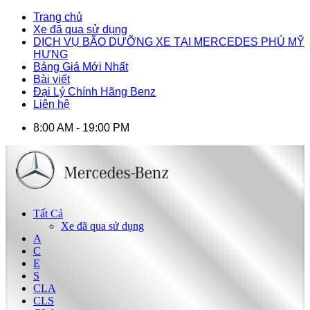
Trang chủ
Xe đã qua sử dụng
DỊCH VỤ BÃO DƯỠNG XE TẠI MERCEDES PHÚ MỸ
HƯNG
Bảng Giá Mới Nhất
Bài viết
Đại Lý Chính Hãng Benz
Liên hệ
8:00 AM - 19:00 PM
Tất Cả
Xe đã qua sử dụng
A
C
E
S
CLA
CLS