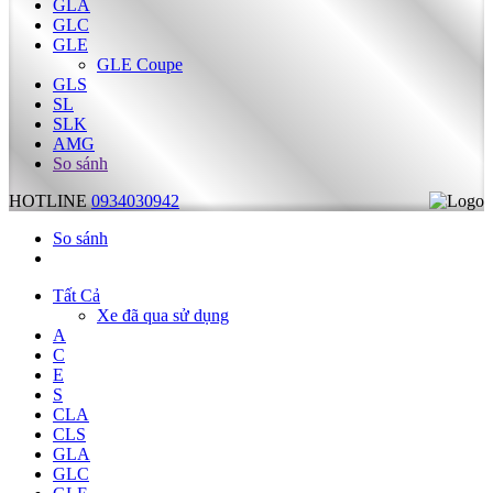
GLA
GLC
GLE
GLE Coupe
GLS
SL
SLK
AMG
So sánh
HOTLINE
0934030942
So sánh
Tất Cả
Xe đã qua sử dụng
A
C
E
S
CLA
CLS
GLA
GLC