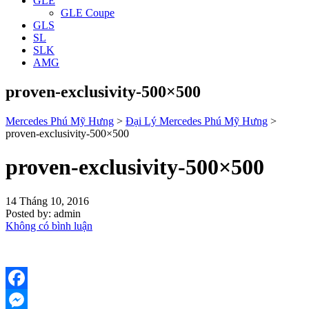
GLE
GLE Coupe
GLS
SL
SLK
AMG
proven-exclusivity-500×500
Mercedes Phú Mỹ Hưng
>
Đại Lý Mercedes Phú Mỹ Hưng
>
proven-exclusivity-500×500
proven-exclusivity-500×500
14 Tháng 10, 2016
Posted by:
admin
Không có bình luận
Facebook