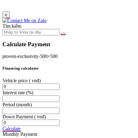
x
Tìm kiếm
Calculate Payment
proven-exclusivity-500×500
Financing calculator
Vehicle price
( vnđ)
Interest rate
(%)
Period
(month)
Down Payment
( vnđ)
Calculate
Monthly Payment