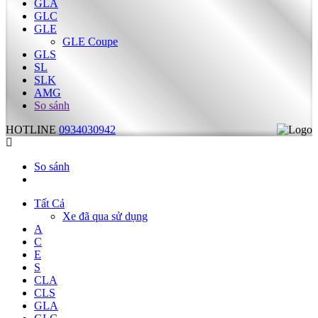
GLA
GLC
GLE
GLE Coupe
GLS
SL
SLK
AMG
So sánh
HOTLINE
0934030942
So sánh
Tất Cả
Xe đã qua sử dụng
A
C
E
S
CLA
CLS
GLA