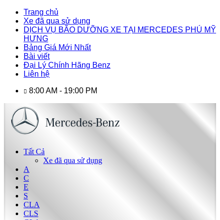
Trang chủ
Xe đã qua sử dụng
DỊCH VỤ BÃO DƯỠNG XE TẠI MERCEDES PHÚ MỸ
HƯNG
Bảng Giá Mới Nhất
Bài viết
Đại Lý Chính Hãng Benz
Liên hệ
8:00 AM - 19:00 PM
Tất Cả
Xe đã qua sử dụng
A
C
E
S
CLA
CLS