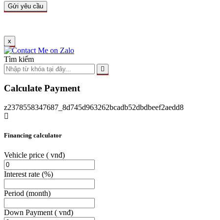
x
Tìm kiếm
Calculate Payment
z2378558347687_8d745d963262bcadb52dbdbeef2aedd8
Financing calculator
Vehicle price
( vnđ)
Interest rate
(%)
Period
(month)
Down Payment
( vnđ)