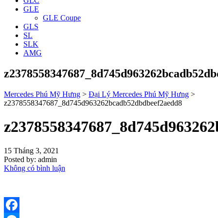
GLC
GLE
GLE Coupe
GLS
SL
SLK
AMG
z2378558347687_8d745d963262bcadb52db
Mercedes Phú Mỹ Hưng
>
Đại Lý Mercedes Phú Mỹ Hưng
>
z2378558347687_8d745d963262bcadb52dbdbeef2aedd8
z2378558347687_8d745d963262
15 Tháng 3, 2021
Posted by:
admin
Không có bình luận