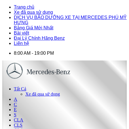
Trang chủ
Xe đã qua sử dụng
DỊCH VỤ BÃO DƯỠNG XE TẠI MERCEDES PHÚ MỸ
HƯNG
Bảng Giá Mới Nhất
Bài viết
Đại Lý Chính Hãng Benz
Liên hệ
8:00 AM - 19:00 PM
Tất Cả
Xe đã qua sử dụng
A
C
E
S
CLA
CLS