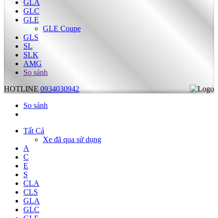
GLA
GLC
GLE
GLE Coupe
GLS
SL
SLK
AMG
So sánh
HOTLINE
0934030942
So sánh
Tất Cả
Xe đã qua sử dụng
A
C
E
S
CLA
CLS
GLA
GLC