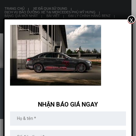
TRANG CHỦ
XE ĐÃ QUA SỬ DỤNG
DỊCH VỤ BÃO DƯỠNG XE TẠI MERCEDES PHÚ MỸ HƯNG
BẢNG GIÁ MỚI NHẤT
BÀI VIẾT
ĐẠI LÝ CHÍNH HÃNG BENZ
x
LIÊN HỆ
8:00 AM - 19:00 PM
ĐÁNH GIÁ CHI TIẾT
MERCEDES AMG C43
NHẬN BÁO GIÁ NGAY
MỚI 2023
MERCEDES PHÚ MỸ HƯNG
>
BÀI VIẾT
>
ĐÁNH GIÁ XE
>
ĐÁNH GIÁ CHI
TIẾT MERCEDES AMG C 43 4MATIC MỚI 2023 TẠI VIỆT NAM
>
ĐÁNH GIÁ CHI