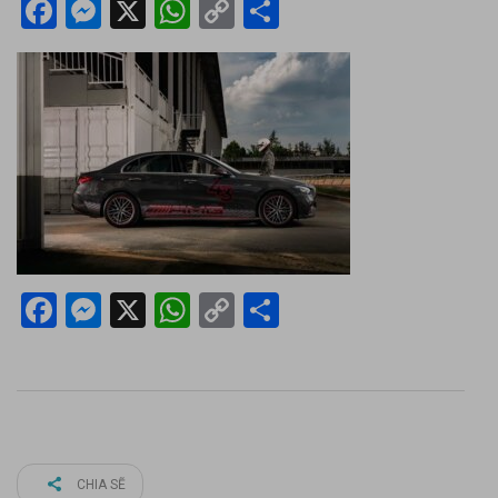
Facebook
Messenger
X
WhatsApp
Copy
Share
Link
Facebook
Messenger
X
WhatsApp
Copy
Share
Link
CHIA SẼ