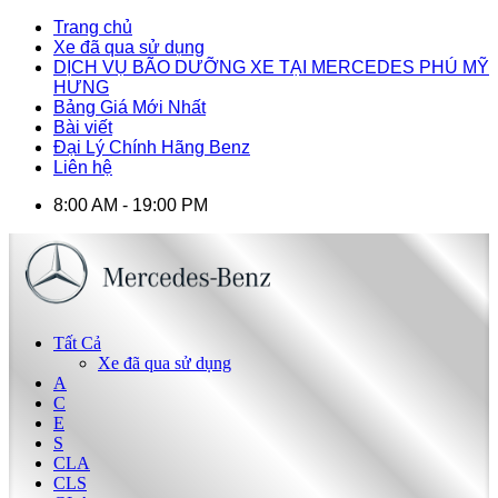
Trang chủ
Xe đã qua sử dụng
DỊCH VỤ BÃO DƯỠNG XE TẠI MERCEDES PHÚ MỸ
HƯNG
Bảng Giá Mới Nhất
Bài viết
Đại Lý Chính Hãng Benz
Liên hệ
8:00 AM - 19:00 PM
Tất Cả
Xe đã qua sử dụng
A
C
E
S
CLA
CLS