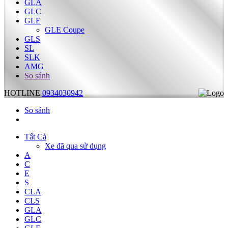
GLA
GLC
GLE
GLE Coupe
GLS
SL
SLK
AMG
So sánh
HOTLINE
0934030942
So sánh
Tất Cả
Xe đã qua sử dụng
A
C
E
S
CLA
CLS
GLA
GLC