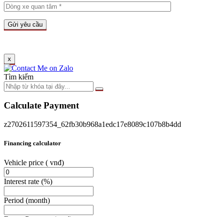
x
Tìm kiếm
Calculate Payment
z2702611597354_62fb30b968a1edc17e8089c107b8b4dd
Financing calculator
Vehicle price
( vnđ)
Interest rate
(%)
Period
(month)