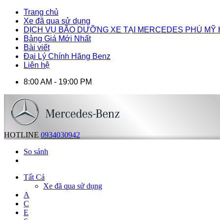
Trang chủ
Xe đã qua sử dụng
DỊCH VỤ BÃO DƯỠNG XE TẠI MERCEDES PHÚ MỸ
Bảng Giá Mới Nhất
Bài viết
Đại Lý Chính Hãng Benz
Liên hệ
8:00 AM - 19:00 PM
HOTLINE
0934030942
So sánh
Tất Cả
Xe đã qua sử dụng
A
C
E