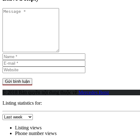
© 2018 Bản quyền nội dung thuộc về
Mercedes Benz
Listing statistics for:
Listing views
Phone number views