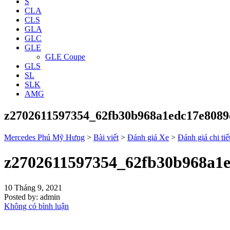
S
CLA
CLS
GLA
GLC
GLE
GLE Coupe
GLS
SL
SLK
AMG
z2702611597354_62fb30b968a1edc17e808
Mercedes Phú Mỹ Hưng
>
Bài viết
>
Đánh giá Xe
>
Đánh giá chi 
z2702611597354_62fb30b968a1
10 Tháng 9, 2021
Posted by:
admin
Không có bình luận