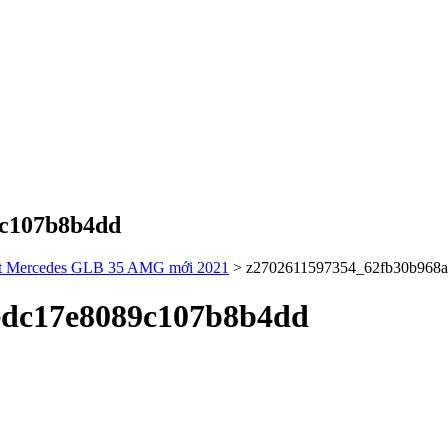
9c107b8b4dd
tiết Mercedes GLB 35 AMG mới 2021
>
z2702611597354_62fb30b968
edc17e8089c107b8b4dd