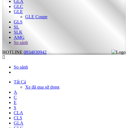
GLA
GLC
GLE
GLE Coupe
GLS
SL
SLK
AMG
So sánh
HOTLINE
0934030942
So sánh
Tất Cả
Xe đã qua sử dụng
A
C
E
S
CLA
CLS
GLA