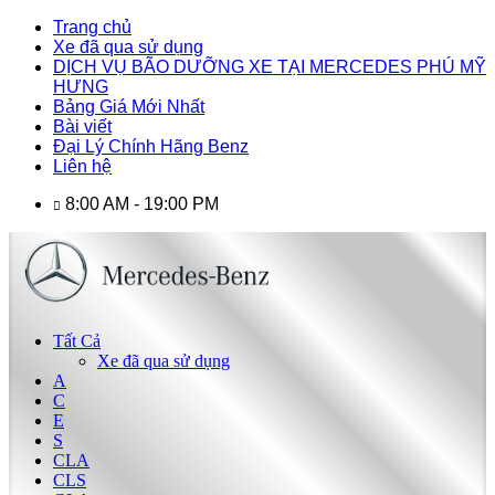
Trang chủ
Xe đã qua sử dụng
DỊCH VỤ BÃO DƯỠNG XE TẠI MERCEDES PHÚ MỸ
HƯNG
Bảng Giá Mới Nhất
Bài viết
Đại Lý Chính Hãng Benz
Liên hệ
8:00 AM - 19:00 PM
Tất Cả
Xe đã qua sử dụng
A
C
E
S
CLA
CLS