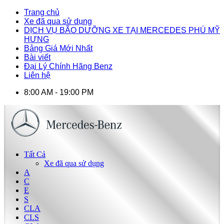
Trang chủ
Xe đã qua sử dụng
DỊCH VỤ BÃO DƯỠNG XE TẠI MERCEDES PHÚ MỸ
HƯNG
Bảng Giá Mới Nhất
Bài viết
Đại Lý Chính Hãng Benz
Liên hệ
8:00 AM - 19:00 PM
Tất Cả
Xe đã qua sử dụng
A
C
E
S
CLA
CLS