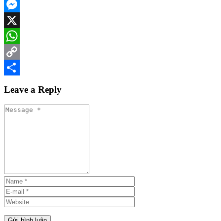
Facebook
Messenger
X
WhatsApp
Copy
Link
Share
Leave a Reply