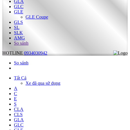
GLA
GLC
GLE
GLE Coupe
GLS
SL
SLK
AMG
So sánh
HOTLINE
0934030942
So sánh
Tất Cả
Xe đã qua sử dụng
A
C
E
S
CLA
CLS
GLA
GLC