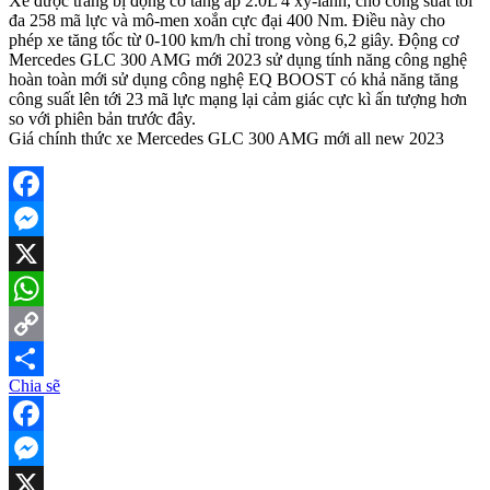
Xe được trang bị động cơ tăng áp 2.0L 4 xy-lanh, cho công suất tối
đa 258 mã lực và mô-men xoắn cực đại 400 Nm. Điều này cho
phép xe tăng tốc từ 0-100 km/h chỉ trong vòng 6,2 giây. Động cơ
Mercedes GLC 300 AMG mới 2023 sử dụng tính năng công nghệ
hoàn toàn mới sử dụng công nghệ EQ BOOST có khả năng tăng
công suất lên tới 23 mã lực mạng lại cảm giác cực kì ấn tượng hơn
so với phiên bản trước đây.
Giá chính thức xe Mercedes GLC 300 AMG mới all new 2023
Facebook
Messenger
X
WhatsApp
Copy
Chia sẽ
Link
Share
Facebook
Messenger