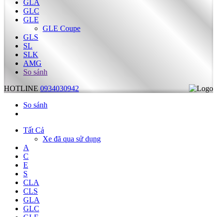
GLA
GLC
GLE
GLE Coupe
GLS
SL
SLK
AMG
So sánh
HOTLINE
0934030942
So sánh
Tất Cả
Xe đã qua sử dụng
A
C
E
S
CLA
CLS
GLA
GLC