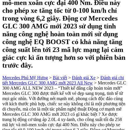
mô-men xoắn cực đại 400 Nm. Điều này
cho phép xe tăng tốc từ 0-100 km/h chỉ
trong vòng 6,2 giây. Động cơ Mercedes
GLC 300 AMG mới 2023 sử dụng tính
năng công nghệ hoàn toàn mới sử dụng
công nghệ EQ BOOST có khả năng tăng
công suất lên tới 23 mã lực mạng lại cảm
giác cực kì ấn tượng hơn so với phiên bản
trước đây.
Mercedes Phú Mỹ Hưng
>
Bài viết
>
Đánh giá Xe
>
Đánh giá chi
tiết Mercedes GLC 300 AMG mới 2023 All New
>
Mercedes GLC
300 AMG ALL NEW 2023 – “Thiết kế đẳng cấp hoàn toàn mới”
Mercedes GLC 300 được thiết kế với vẻ đẹp sang trọng, tinh tế từ
mọi góc nhìn. Với đường nét mạnh mẽ, phong cách độc đáo cùng
với kích thước phù hợp, chiếc xe này không chỉ là một phương tiện
di chuyển, mà còn là một tác phẩm nghệ thuật Động cơ mạnh mẽ
Mercedes GLC 300 AMG mới 2023 có gì khác biệt ? Xe được
trang bị động cơ tăng áp 2.0L 4 xy-lanh, cho công suất tối đa 258
mã lực và mô-men xoắn cực đại 400 Nm. Điều này cho phép xe
tăng tốc từ 0-100 km/h chỉ trong vòng 6,2 giây. Động cơ Mercedes