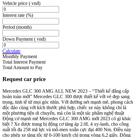
Vehicle price
( vnđ)
Interest rate
(%)
Period
(month)
Down Payment
( vnđ)
Calculate
Monthly Payment
Total Interest Payment
Total Amount to Pay
Request car price
Mercedes GLC 300 AMG ALL NEW 2023 – “Thiết kế đẳng cấp
hoàn toàn mới” Mercedes GLC 300 được thiết kế với vẻ đẹp sang
trọng, tinh tế từ mọi góc nhìn. Với đường nét mạnh mẽ, phong cách
độc đáo cùng với kích thước phù hợp, chiếc xe này không chỉ là
một phương tiện di chuyển, mà còn là một tác phẩm nghệ thuật
Động cơ mạnh mẽ Mercedes GLC 300 AMG mới 2023 có gì khác
biệt ? Xe được trang bị động cơ tăng áp 2.0L 4 xy-lanh, cho công
suất tối đa 258 mã lực và mô-men xoắn cực đại 400 Nm. Điều này
cho phép xe tăng tốc từ 0-100 km/h chỉ trong vòng 6,2 giây. Động