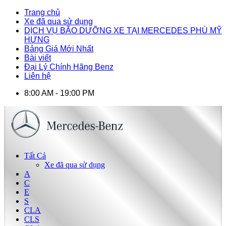
Trang chủ
Xe đã qua sử dụng
DỊCH VỤ BÃO DƯỠNG XE TẠI MERCEDES PHÚ MỸ
HƯNG
Bảng Giá Mới Nhất
Bài viết
Đại Lý Chính Hãng Benz
Liên hệ
8:00 AM - 19:00 PM
Tất Cả
Xe đã qua sử dụng
A
C
E
S
CLA
CLS