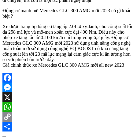
di chuyển, mà còn là một tác phẩm nghệ thuật
Động cơ mạnh mẽ Mercedes GLC 300 AMG mới 2023 có gì khác
biệt ?
Xe được trang bị động cơ tăng áp 2.0L 4 xy-lanh, cho công suất tối
đa 258 mã lực và mô-men xoắn cực đại 400 Nm. Điều này cho
phép xe tăng tốc từ 0-100 km/h chỉ trong vòng 6,2 giây. Động cơ
Mercedes GLC 300 AMG mới 2023 sử dụng tính năng công nghệ
hoàn toàn mới sử dụng công nghệ EQ BOOST có khả năng tăng
công suất lên tới 23 mã lực mạng lại cảm giác cực kì ấn tượng hơn
so với phiên bản trước đây.
Giá chính thức xe Mercedes GLC 300 AMG mới all new 2023
Facebook
Messenger
X
WhatsApp
Copy
Link
Share