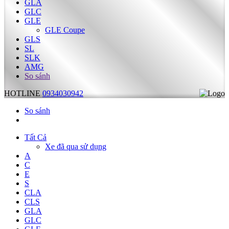
GLA
GLC
GLE
GLE Coupe
GLS
SL
SLK
AMG
So sánh
HOTLINE
0934030942
So sánh
Tất Cả
Xe đã qua sử dụng
A
C
E
S
CLA
CLS
GLA
GLC