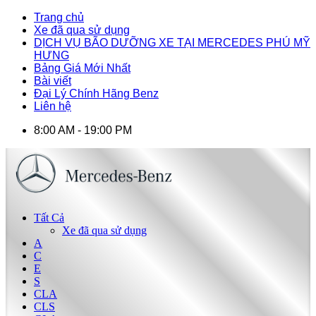
Trang chủ
Xe đã qua sử dụng
DỊCH VỤ BÃO DƯỠNG XE TẠI MERCEDES PHÚ MỸ
HƯNG
Bảng Giá Mới Nhất
Bài viết
Đại Lý Chính Hãng Benz
Liên hệ
8:00 AM - 19:00 PM
Tất Cả
Xe đã qua sử dụng
A
C
E
S
CLA
CLS