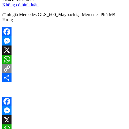
Không có bình luận
đánh giá Mercedes GLS_600_Maybach tại Mercedes Phú Mỹ
Hưng
Facebook
Messenger
X
WhatsApp
Copy
Link
Share
Facebook
Messenger
X