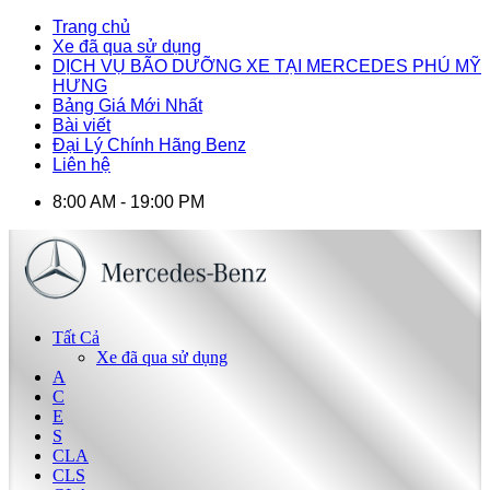
Trang chủ
Xe đã qua sử dụng
DỊCH VỤ BÃO DƯỠNG XE TẠI MERCEDES PHÚ MỸ
HƯNG
Bảng Giá Mới Nhất
Bài viết
Đại Lý Chính Hãng Benz
Liên hệ
8:00 AM - 19:00 PM
Tất Cả
Xe đã qua sử dụng
A
C
E
S
CLA
CLS