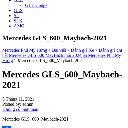
GLE
GLE Coupe
GLS
SL
SLK
AMG
Mercedes GLS_600_Maybach-2021
Mercedes Phú Mỹ Hưng
>
Bài viết
>
Đánh giá Xe
>
Đánh giá chi
tiết Mercedes GLS 600 MayBach mới 2024 tại Mercedes Phú Mỹ
Hưng
>
Mercedes GLS_600_Maybach-2021
Mercedes GLS_600_Maybach-
2021
5 Tháng 11, 2021
Posted by:
admin
Không có bình luận
Mercedes GLS_600_Maybach-2021