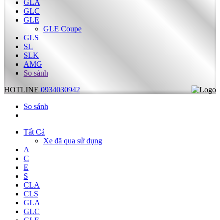
GLA
GLC
GLE
GLE Coupe
GLS
SL
SLK
AMG
So sánh
HOTLINE
0934030942
So sánh
Tất Cả
Xe đã qua sử dụng
A
C
E
S
CLA
CLS
GLA
GLC