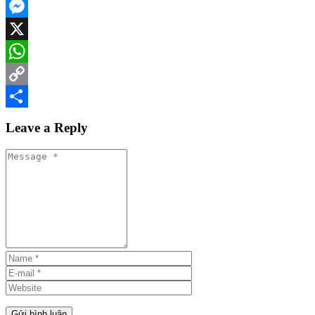
Facebook
Messenger
X
WhatsApp
Copy
Link
Share
Leave a Reply