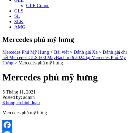
GLE
GLE Coupe
GLS
SL
SLK
AMG
Mercedes phú mỹ hưng
Mercedes Phú Mỹ Hưng
>
Bài viết
>
Đánh giá Xe
>
Đánh giá chi
tiết Mercedes GLS 600 MayBach mới 2024 tại Mercedes Phú Mỹ
Hưng
>
Mercedes phú mỹ hưng
Mercedes phú mỹ hưng
5 Tháng 11, 2021
Posted by:
admin
Không có bình luận
Mercedes phú mỹ hưng