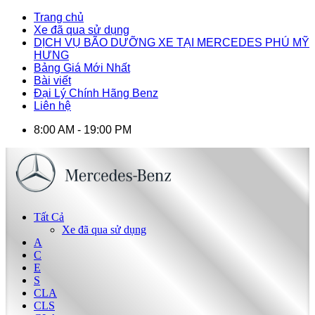
Trang chủ
Xe đã qua sử dụng
DỊCH VỤ BÃO DƯỠNG XE TẠI MERCEDES PHÚ MỸ
HƯNG
Bảng Giá Mới Nhất
Bài viết
Đại Lý Chính Hãng Benz
Liên hệ
8:00 AM - 19:00 PM
Tất Cả
Xe đã qua sử dụng
A
C
E
S
CLA
CLS