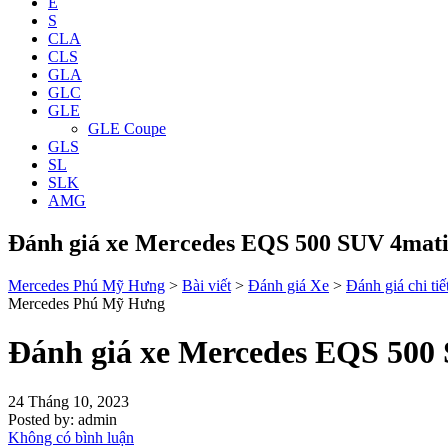
E
S
CLA
CLS
GLA
GLC
GLE
GLE Coupe
GLS
SL
SLK
AMG
Đánh giá xe Mercedes EQS 500 SUV 4mat
Mercedes Phú Mỹ Hưng
>
Bài viết
>
Đánh giá Xe
>
Đánh giá chi t
Mercedes Phú Mỹ Hưng
Đánh giá xe Mercedes EQS 500
24 Tháng 10, 2023
Posted by:
admin
Không có bình luận