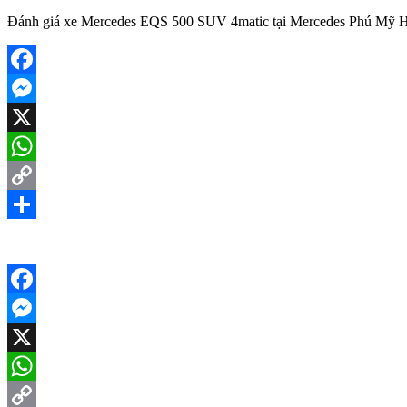
Đánh giá xe Mercedes EQS 500 SUV 4matic tại Mercedes Phú Mỹ 
Facebook
Messenger
X
WhatsApp
Copy
Link
Share
Facebook
Messenger
X
WhatsApp