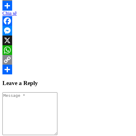
Copy
Chia sẽ
Link
Share
Facebook
Messenger
X
WhatsApp
Copy
Link
Share
Leave a Reply