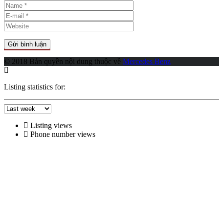
© 2018 Bản quyền nội dung thuộc về
Mercedes Benz
Listing statistics for:
Listing views
Phone number views