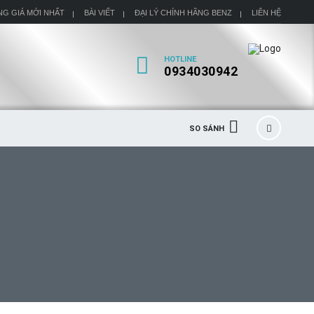
NG GIÁ MỚI NHẤT
BÀI VIẾT
ĐẠI LÝ CHÍNH HÃNG BENZ
LIÊN HỆ
HOTLINE
0934030942
SO SÁNH