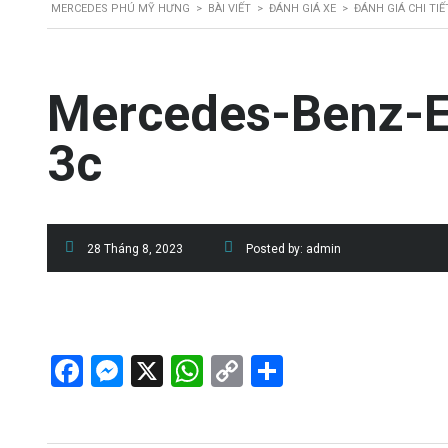
MERCEDES PHÚ MỸ HƯNG
>
BÀI VIẾT
>
ĐÁNH GIÁ XE
>
ĐÁNH GIÁ CHI TI
Mercedes-Benz-
3c
28 Tháng 8, 2023
Posted by:
admin
Facebook
Messenger
X
WhatsApp
Copy
Share
Link