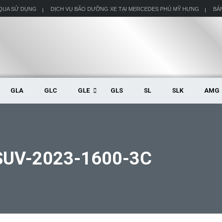
 QUA SỬ DỤNG
DỊCH VỤ BÃO DƯỠNG XE TẠI MERCEDES PHÚ MỸ HƯNG
BẢ
GLA
GLC
GLE
GLS
SL
SLK
AMG
UV-2023-1600-3C