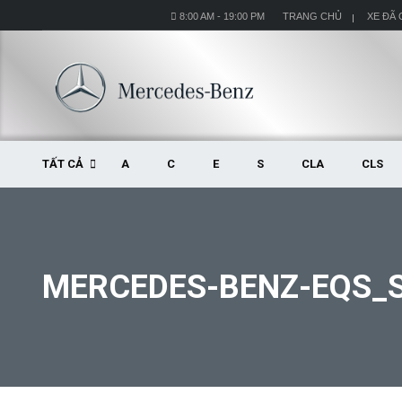
8:00 AM - 19:00 PM
TRANG CHỦ
XE ĐÃ
TẤT CẢ
A
C
E
S
CLA
CLS
MERCEDES-BENZ-EQS_S