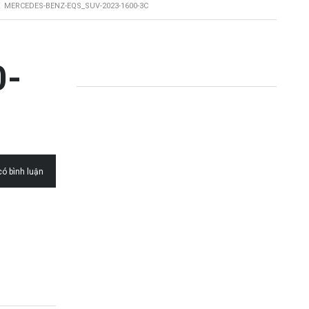
>
MERCEDES-BENZ-EQS_SUV-2023-1600-3C
0-
ó bình luận