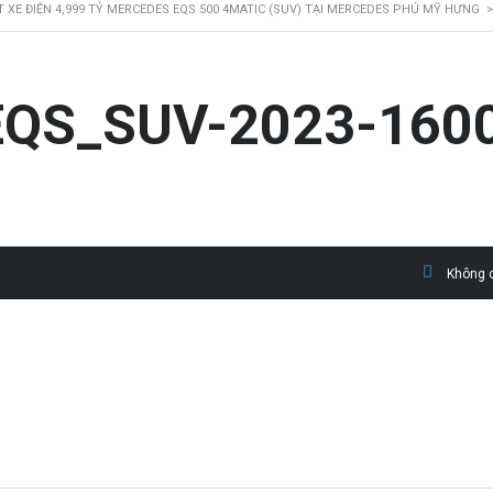
ẾT XE ĐIỆN 4,999 TỶ MERCEDES EQS 500 4MATIC (SUV) TẠI MERCEDES PHÚ MỸ HƯNG
EQS_SUV-2023-160
Không c