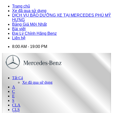
Trang chủ
Xe đã qua sử dụng
DỊCH VỤ BÃO DƯỠNG XE TẠI MERCEDES PHÚ MỸ
HƯNG
Bảng Giá Mới Nhất
Bài viết
Đại Lý Chính Hãng Benz
Liên hệ
8:00 AM - 19:00 PM
Tất Cả
Xe đã qua sử dụng
A
C
E
S
CLA
CLS