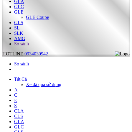
GLA
GLC
GLE
GLE Coupe
GLS
SL
SLK
AMG
So sánh
HOTLINE
0934030942
So sánh
Tất Cả
Xe đã qua sử dụng
A
C
E
S
CLA
CLS
GLA
GLC