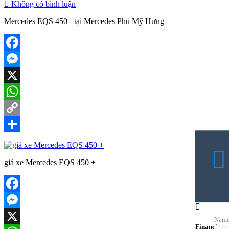
Không có bình luận
Mercedes EQS 450+ tại Mercedes Phú Mỹ Hưng
Facebook
Messenger
X
WhatsApp
Copy
Link
Share
giá xe Mercedes EQS 450 +
Facebook
Messenger
Nam
Financing c