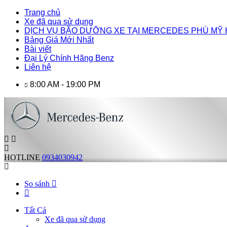
Trang chủ
Xe đã qua sử dụng
DỊCH VỤ BÃO DƯỠNG XE TẠI MERCEDES PHÚ MỸ
Bảng Giá Mới Nhất
Bài viết
Đại Lý Chính Hãng Benz
Liên hệ
8:00 AM - 19:00 PM
HOTLINE
0934030942
So sánh
Tất Cả
Xe đã qua sử dụng