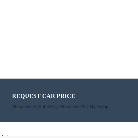
REQUEST CAR PRICE
CALCULATE PAYMENT
Mercedes EQS 450+ tại Mercedes Phú Mỹ Hưng
Mercedes EQS 450+ tại Mercedes Phú Mỹ Hưng
e
alculator