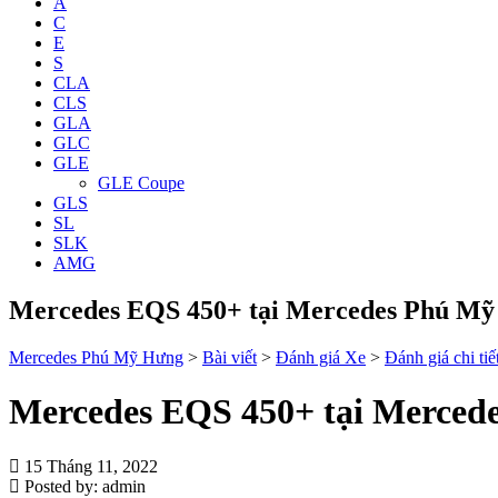
A
C
E
S
CLA
CLS
GLA
GLC
GLE
GLE Coupe
GLS
SL
SLK
AMG
Mercedes EQS 450+ tại Mercedes Phú M
Mercedes Phú Mỹ Hưng
>
Bài viết
>
Đánh giá Xe
>
Đánh giá chi ti
Mercedes EQS 450+ tại Merced
15 Tháng 11, 2022
Posted by:
admin